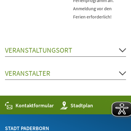
Ferienprogramm an.
Anmeldung vor den
Ferien erforderlich!
VERANSTALTUNGSORT
VERANSTALTER
Kontaktformular
(Öffnet
Stadtplan
in
einem
neuen
Tab)
STADT PADERBORN