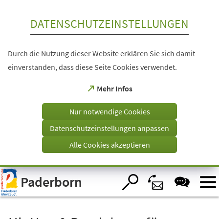
Inhalt anspringen
DATENSCHUTZEINSTELLUNGEN
Durch die Nutzung dieser Website erklären Sie sich damit
einverstanden, dass diese Seite Cookies verwendet.
(Öffnet
Mehr Infos
in
einem
Nur notwendige Cookies
neuen
Tab)
Datenschutzeinstellungen anpassen
Alle Cookies akzeptieren
Visuelle
Paderborn
Assistenzsoftware
öffnen.