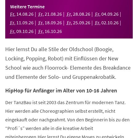
einem
Weitere Termine
neuen
Fr
,
14
.
08
.
26
Fr
,
21
.
08
.
26
Fr
,
28
.
08
.
26
Fr
,
04
.
09
.
26
Tab)
Fr
,
11
.
09
.
26
Fr
,
18
.
09
.
26
Fr
,
25
.
09
.
26
Fr
,
02
.
10
.
26
Fr
,
09
.
10
.
26
Fr
,
16
.
10
.
26
Hier lernst Du alle Stile der Oldschool (Boogie,
Locking, Popping, Robot) mit Einflüssen der New
School wie auch Floorrock- Elemente des Breakdance
und Elemente der Solo- und Gruppenakrobatik.
HipHop für Anfänger im Alter von 10-16 Jahren
Der TanzBau ist seit 2003 das Zentrum für modernen Tanz.
Hier werden alle Choreographien selbst erstellt, nicht
eingekauft oder nachgeahmt. Von den Beginnerin bis zu den
“Profi´s” werden alle in die kreative Arbeit
miteinbezogen.Hier lernst Du eigene Moves zu entwickeln,