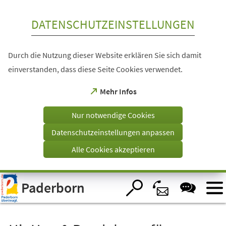
Inhalt anspringen
DATENSCHUTZEINSTELLUNGEN
Durch die Nutzung dieser Website erklären Sie sich damit
einverstanden, dass diese Seite Cookies verwendet.
(Öffnet
Mehr Infos
in
einem
Nur notwendige Cookies
neuen
Tab)
Datenschutzeinstellungen anpassen
Alle Cookies akzeptieren
Visuelle
Paderborn
Assistenzsoftware
öffnen.