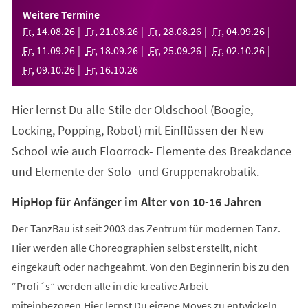
einem
Weitere Termine
neuen
Fr
,
14
.
08
.
26
Fr
,
21
.
08
.
26
Fr
,
28
.
08
.
26
Fr
,
04
.
09
.
26
Tab)
Fr
,
11
.
09
.
26
Fr
,
18
.
09
.
26
Fr
,
25
.
09
.
26
Fr
,
02
.
10
.
26
Fr
,
09
.
10
.
26
Fr
,
16
.
10
.
26
Hier lernst Du alle Stile der Oldschool (Boogie,
Locking, Popping, Robot) mit Einflüssen der New
School wie auch Floorrock- Elemente des Breakdance
und Elemente der Solo- und Gruppenakrobatik.
HipHop für Anfänger im Alter von 10-16 Jahren
Der TanzBau ist seit 2003 das Zentrum für modernen Tanz.
Hier werden alle Choreographien selbst erstellt, nicht
eingekauft oder nachgeahmt. Von den Beginnerin bis zu den
“Profi´s” werden alle in die kreative Arbeit
miteinbezogen.Hier lernst Du eigene Moves zu entwickeln,