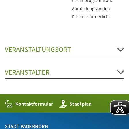
Ferienprogramm an.
Anmeldung vor den
Ferien erforderlich!
VERANSTALTUNGSORT
VERANSTALTER
Kontaktformular
(Öffnet
Stadtplan
in
einem
neuen
Tab)
STADT PADERBORN