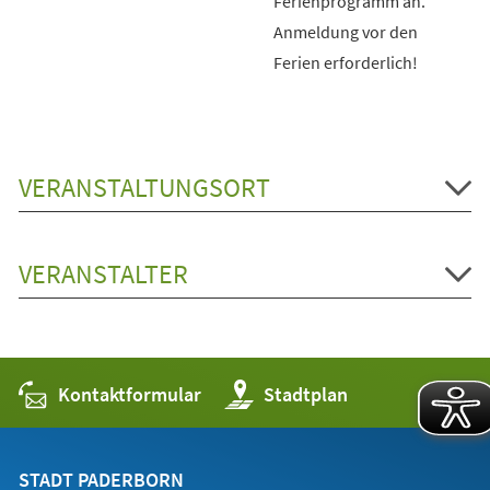
Ferienprogramm an.
Anmeldung vor den
Ferien erforderlich!
VERANSTALTUNGSORT
VERANSTALTER
Kontaktformular
(Öffnet
Stadtplan
in
einem
neuen
Tab)
STADT PADERBORN