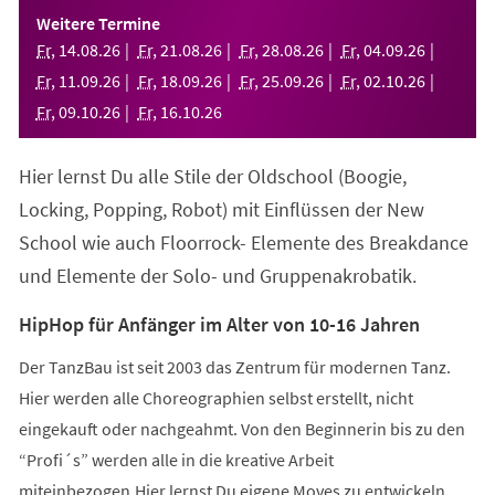
einem
Weitere Termine
neuen
Fr
,
14
.
08
.
26
Fr
,
21
.
08
.
26
Fr
,
28
.
08
.
26
Fr
,
04
.
09
.
26
Tab)
Fr
,
11
.
09
.
26
Fr
,
18
.
09
.
26
Fr
,
25
.
09
.
26
Fr
,
02
.
10
.
26
Fr
,
09
.
10
.
26
Fr
,
16
.
10
.
26
Hier lernst Du alle Stile der Oldschool (Boogie,
Locking, Popping, Robot) mit Einflüssen der New
School wie auch Floorrock- Elemente des Breakdance
und Elemente der Solo- und Gruppenakrobatik.
HipHop für Anfänger im Alter von 10-16 Jahren
Der TanzBau ist seit 2003 das Zentrum für modernen Tanz.
Hier werden alle Choreographien selbst erstellt, nicht
eingekauft oder nachgeahmt. Von den Beginnerin bis zu den
“Profi´s” werden alle in die kreative Arbeit
miteinbezogen.Hier lernst Du eigene Moves zu entwickeln,