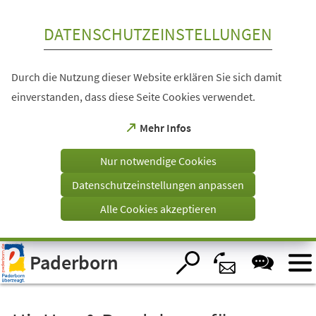
Inhalt anspringen
DATENSCHUTZEINSTELLUNGEN
Durch die Nutzung dieser Website erklären Sie sich damit
einverstanden, dass diese Seite Cookies verwendet.
(Öffnet
Mehr Infos
in
einem
Nur notwendige Cookies
neuen
Tab)
Datenschutzeinstellungen anpassen
Alle Cookies akzeptieren
Visuelle
Paderborn
Assistenzsoftware
öffnen.