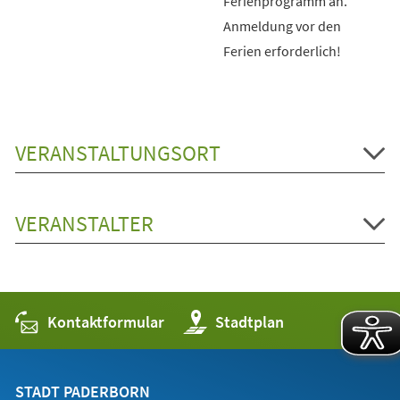
Ferienprogramm an.
Anmeldung vor den
Ferien erforderlich!
VERANSTALTUNGSORT
VERANSTALTER
Kontaktformular
(Öffnet
Stadtplan
in
einem
neuen
Tab)
STADT PADERBORN