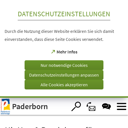
Inhalt anspringen
DATENSCHUTZEINSTELLUNGEN
Durch die Nutzung dieser Website erklären Sie sich damit
einverstanden, dass diese Seite Cookies verwendet.
(Öffnet
Mehr Infos
in
einem
Nur notwendige Cookies
neuen
Tab)
Datenschutzeinstellungen anpassen
Alle Cookies akzeptieren
Visuelle
Paderborn
Assistenzsoftware
öffnen.