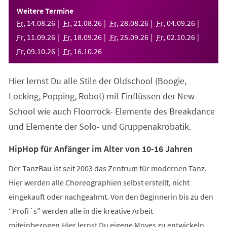
einem
Weitere Termine
neuen
Fr
,
14
.
08
.
26
Fr
,
21
.
08
.
26
Fr
,
28
.
08
.
26
Fr
,
04
.
09
.
26
Tab)
Fr
,
11
.
09
.
26
Fr
,
18
.
09
.
26
Fr
,
25
.
09
.
26
Fr
,
02
.
10
.
26
Fr
,
09
.
10
.
26
Fr
,
16
.
10
.
26
Hier lernst Du alle Stile der Oldschool (Boogie,
Locking, Popping, Robot) mit Einflüssen der New
School wie auch Floorrock- Elemente des Breakdance
und Elemente der Solo- und Gruppenakrobatik.
HipHop für Anfänger im Alter von 10-16 Jahren
Der TanzBau ist seit 2003 das Zentrum für modernen Tanz.
Hier werden alle Choreographien selbst erstellt, nicht
eingekauft oder nachgeahmt. Von den Beginnerin bis zu den
“Profi´s” werden alle in die kreative Arbeit
miteinbezogen.Hier lernst Du eigene Moves zu entwickeln,