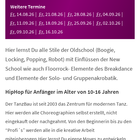
einem
Weitere Termine
neuen
Fr
,
14
.
08
.
26
Fr
,
21
.
08
.
26
Fr
,
28
.
08
.
26
Fr
,
04
.
09
.
26
Tab)
Fr
,
11
.
09
.
26
Fr
,
18
.
09
.
26
Fr
,
25
.
09
.
26
Fr
,
02
.
10
.
26
Fr
,
09
.
10
.
26
Fr
,
16
.
10
.
26
Hier lernst Du alle Stile der Oldschool (Boogie,
Locking, Popping, Robot) mit Einflüssen der New
School wie auch Floorrock- Elemente des Breakdance
und Elemente der Solo- und Gruppenakrobatik.
HipHop für Anfänger im Alter von 10-16 Jahren
Der TanzBau ist seit 2003 das Zentrum für modernen Tanz.
Hier werden alle Choreographien selbst erstellt, nicht
eingekauft oder nachgeahmt. Von den Beginnerin bis zu den
“Profi´s” werden alle in die kreative Arbeit
miteinbezogen.Hier lernst Du eigene Moves zu entwickeln,