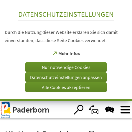
Inhalt anspringen
DATENSCHUTZEINSTELLUNGEN
Durch die Nutzung dieser Website erklären Sie sich damit
einverstanden, dass diese Seite Cookies verwendet.
(Öffnet
Mehr Infos
in
einem
Nur notwendige Cookies
neuen
Tab)
Datenschutzeinstellungen anpassen
Alle Cookies akzeptieren
Visuelle
Paderborn
Assistenzsoftware
öffnen.