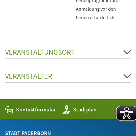
Ferienprogramm an.
Anmeldung vor den
Ferien erforderlich!
VERANSTALTUNGSORT
VERANSTALTER
Kontaktformular
(Öffnet
Stadtplan
in
einem
neuen
Tab)
STADT PADERBORN