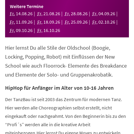
einem
Weitere Termine
neuen
Fr
,
14
.
08
.
26
Fr
,
21
.
08
.
26
Fr
,
28
.
08
.
26
Fr
,
04
.
09
.
26
Tab)
Fr
,
11
.
09
.
26
Fr
,
18
.
09
.
26
Fr
,
25
.
09
.
26
Fr
,
02
.
10
.
26
Fr
,
09
.
10
.
26
Fr
,
16
.
10
.
26
Hier lernst Du alle Stile der Oldschool (Boogie,
Locking, Popping, Robot) mit Einflüssen der New
School wie auch Floorrock- Elemente des Breakdance
und Elemente der Solo- und Gruppenakrobatik.
HipHop für Anfänger im Alter von 10-16 Jahren
Der TanzBau ist seit 2003 das Zentrum für modernen Tanz.
Hier werden alle Choreographien selbst erstellt, nicht
eingekauft oder nachgeahmt. Von den Beginnerin bis zu den
“Profi´s” werden alle in die kreative Arbeit
miteinbezogen.Hier lernst Du eigene Moves zu entwickeln,