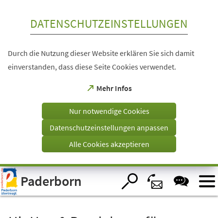
Inhalt anspringen
DATENSCHUTZEINSTELLUNGEN
Durch die Nutzung dieser Website erklären Sie sich damit
einverstanden, dass diese Seite Cookies verwendet.
(Öffnet
Mehr Infos
in
einem
Nur notwendige Cookies
neuen
Tab)
Datenschutzeinstellungen anpassen
Alle Cookies akzeptieren
Visuelle
Paderborn
Assistenzsoftware
öffnen.