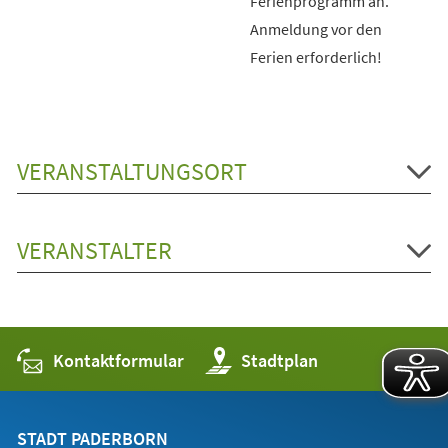
Ferienprogramm an.
Anmeldung vor den
Ferien erforderlich!
VERANSTALTUNGSORT
VERANSTALTER
Kontaktformular
(Öffnet
Stadtplan
in
einem
neuen
Tab)
STADT PADERBORN