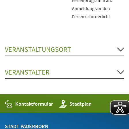
Ferienprogramm an.
Anmeldung vor den
Ferien erforderlich!
VERANSTALTUNGSORT
VERANSTALTER
Kontaktformular
(Öffnet
Stadtplan
in
einem
neuen
Tab)
STADT PADERBORN