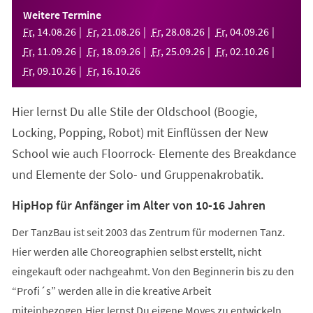
einem
Weitere Termine
neuen
Fr
,
14
.
08
.
26
Fr
,
21
.
08
.
26
Fr
,
28
.
08
.
26
Fr
,
04
.
09
.
26
Tab)
Fr
,
11
.
09
.
26
Fr
,
18
.
09
.
26
Fr
,
25
.
09
.
26
Fr
,
02
.
10
.
26
Fr
,
09
.
10
.
26
Fr
,
16
.
10
.
26
Hier lernst Du alle Stile der Oldschool (Boogie,
Locking, Popping, Robot) mit Einflüssen der New
School wie auch Floorrock- Elemente des Breakdance
und Elemente der Solo- und Gruppenakrobatik.
HipHop für Anfänger im Alter von 10-16 Jahren
Der TanzBau ist seit 2003 das Zentrum für modernen Tanz.
Hier werden alle Choreographien selbst erstellt, nicht
eingekauft oder nachgeahmt. Von den Beginnerin bis zu den
“Profi´s” werden alle in die kreative Arbeit
miteinbezogen.Hier lernst Du eigene Moves zu entwickeln,