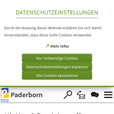
Inhalt anspringen
DATENSCHUTZEINSTELLUNGEN
Durch die Nutzung dieser Website erklären Sie sich damit
einverstanden, dass diese Seite Cookies verwendet.
(Öffnet
Mehr Infos
in
einem
Nur notwendige Cookies
neuen
Tab)
Datenschutzeinstellungen anpassen
Alle Cookies akzeptieren
Visuelle
Paderborn
Assistenzsoftware
öffnen.