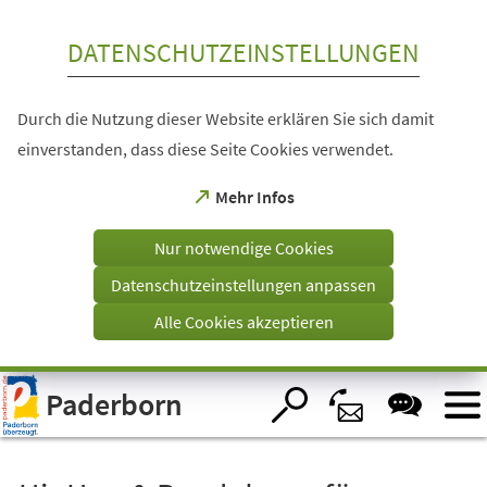
Inhalt anspringen
DATENSCHUTZEINSTELLUNGEN
Durch die Nutzung dieser Website erklären Sie sich damit
einverstanden, dass diese Seite Cookies verwendet.
(Öffnet
Mehr Infos
in
einem
Nur notwendige Cookies
neuen
Tab)
Datenschutzeinstellungen anpassen
Alle Cookies akzeptieren
Visuelle
Paderborn
Assistenzsoftware
öffnen.