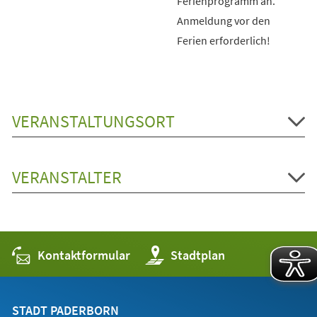
Ferienprogramm an.
Anmeldung vor den
Ferien erforderlich!
VERANSTALTUNGSORT
VERANSTALTER
Kontaktformular
(Öffnet
Stadtplan
in
einem
neuen
Tab)
STADT PADERBORN