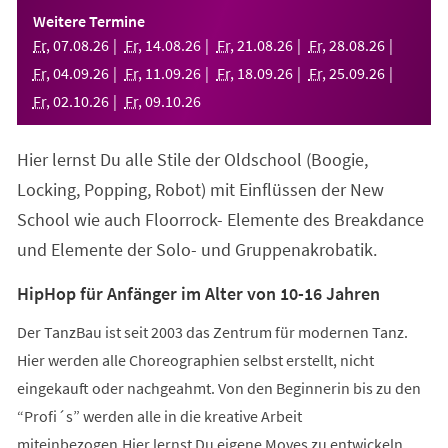
einem
Weitere Termine
neuen
Fr
,
07
.
08
.
26
Fr
,
14
.
08
.
26
Fr
,
21
.
08
.
26
Fr
,
28
.
08
.
26
Tab)
Fr
,
04
.
09
.
26
Fr
,
11
.
09
.
26
Fr
,
18
.
09
.
26
Fr
,
25
.
09
.
26
Fr
,
02
.
10
.
26
Fr
,
09
.
10
.
26
Hier lernst Du alle Stile der Oldschool (Boogie,
Locking, Popping, Robot) mit Einflüssen der New
School wie auch Floorrock- Elemente des Breakdance
und Elemente der Solo- und Gruppenakrobatik.
HipHop für Anfänger im Alter von 10-16 Jahren
Der TanzBau ist seit 2003 das Zentrum für modernen Tanz.
Hier werden alle Choreographien selbst erstellt, nicht
eingekauft oder nachgeahmt. Von den Beginnerin bis zu den
“Profi´s” werden alle in die kreative Arbeit
miteinbezogen.Hier lernst Du eigene Moves zu entwickeln,