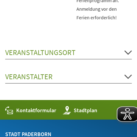
Ferienprogramm an.
Anmeldung vor den
Ferien erforderlich!
VERANSTALTUNGSORT
VERANSTALTER
Kontaktformular
(Öffnet
Stadtplan
in
einem
neuen
Tab)
STADT PADERBORN