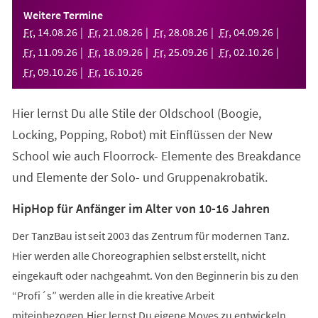
einem
Weitere Termine
neuen
Fr
,
14
.
08
.
26
Fr
,
21
.
08
.
26
Fr
,
28
.
08
.
26
Fr
,
04
.
09
.
26
Tab)
Fr
,
11
.
09
.
26
Fr
,
18
.
09
.
26
Fr
,
25
.
09
.
26
Fr
,
02
.
10
.
26
Fr
,
09
.
10
.
26
Fr
,
16
.
10
.
26
Hier lernst Du alle Stile der Oldschool (Boogie,
Locking, Popping, Robot) mit Einflüssen der New
School wie auch Floorrock- Elemente des Breakdance
und Elemente der Solo- und Gruppenakrobatik.
HipHop für Anfänger im Alter von 10-16 Jahren
Der TanzBau ist seit 2003 das Zentrum für modernen Tanz.
Hier werden alle Choreographien selbst erstellt, nicht
eingekauft oder nachgeahmt. Von den Beginnerin bis zu den
“Profi´s” werden alle in die kreative Arbeit
miteinbezogen.Hier lernst Du eigene Moves zu entwickeln,