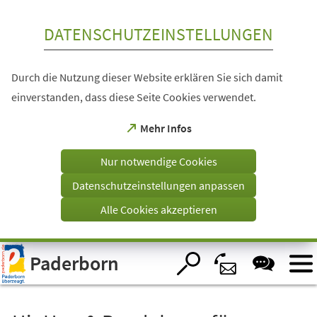
Inhalt anspringen
DATENSCHUTZEINSTELLUNGEN
Durch die Nutzung dieser Website erklären Sie sich damit
einverstanden, dass diese Seite Cookies verwendet.
(Öffnet
Mehr Infos
in
einem
Nur notwendige Cookies
neuen
Tab)
Datenschutzeinstellungen anpassen
Alle Cookies akzeptieren
Visuelle
Paderborn
Assistenzsoftware
öffnen.