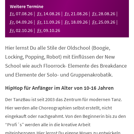
einem
Weitere Termine
neuen
Fr
,
07
.
08
.
26
Fr
,
14
.
08
.
26
Fr
,
21
.
08
.
26
Fr
,
28
.
08
.
26
Tab)
Fr
,
04
.
09
.
26
Fr
,
11
.
09
.
26
Fr
,
18
.
09
.
26
Fr
,
25
.
09
.
26
Fr
,
02
.
10
.
26
Fr
,
09
.
10
.
26
Hier lernst Du alle Stile der Oldschool (Boogie,
Locking, Popping, Robot) mit Einflüssen der New
School wie auch Floorrock- Elemente des Breakdance
und Elemente der Solo- und Gruppenakrobatik.
HipHop für Anfänger im Alter von 10-16 Jahren
Der TanzBau ist seit 2003 das Zentrum für modernen Tanz.
Hier werden alle Choreographien selbst erstellt, nicht
eingekauft oder nachgeahmt. Von den Beginnerin bis zu den
“Profi´s” werden alle in die kreative Arbeit
miteinbezogen.Hier lernst Du eigene Moves zu entwickeln,