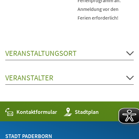
Ferienprogramm an.
Anmeldung vor den
Ferien erforderlich!
VERANSTALTUNGSORT
VERANSTALTER
Kontaktformular
(Öffnet
Stadtplan
in
einem
neuen
Tab)
STADT PADERBORN