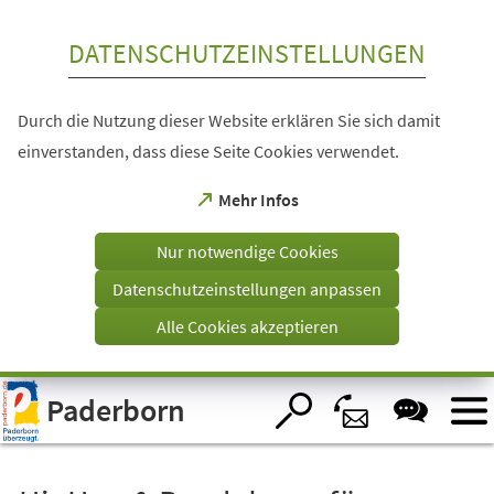
Inhalt anspringen
DATENSCHUTZEINSTELLUNGEN
Durch die Nutzung dieser Website erklären Sie sich damit
einverstanden, dass diese Seite Cookies verwendet.
(Öffnet
Mehr Infos
in
einem
Nur notwendige Cookies
neuen
Tab)
Datenschutzeinstellungen anpassen
Alle Cookies akzeptieren
Visuelle
Paderborn
Assistenzsoftware
öffnen.