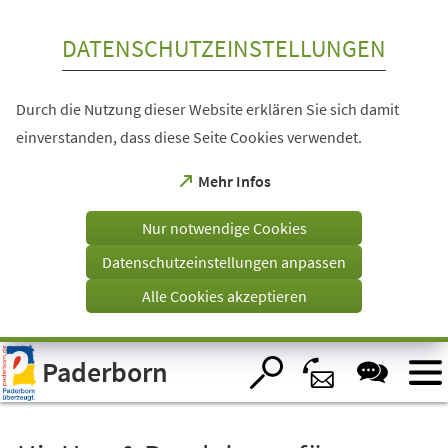
Inhalt anspringen
DATENSCHUTZEINSTELLUNGEN
Durch die Nutzung dieser Website erklären Sie sich damit
einverstanden, dass diese Seite Cookies verwendet.
(Öffnet
Mehr Infos
in
einem
Nur notwendige Cookies
neuen
Tab)
Datenschutzeinstellungen anpassen
Alle Cookies akzeptieren
Visuelle
Paderborn
Assistenzsoftware
öffnen.