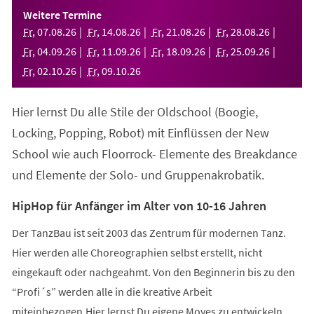
einem
Weitere Termine
neuen
Fr
,
07
.
08
.
26
Fr
,
14
.
08
.
26
Fr
,
21
.
08
.
26
Fr
,
28
.
08
.
26
Tab)
Fr
,
04
.
09
.
26
Fr
,
11
.
09
.
26
Fr
,
18
.
09
.
26
Fr
,
25
.
09
.
26
Fr
,
02
.
10
.
26
Fr
,
09
.
10
.
26
Hier lernst Du alle Stile der Oldschool (Boogie,
Locking, Popping, Robot) mit Einflüssen der New
School wie auch Floorrock- Elemente des Breakdance
und Elemente der Solo- und Gruppenakrobatik.
HipHop für Anfänger im Alter von 10-16 Jahren
Der TanzBau ist seit 2003 das Zentrum für modernen Tanz.
Hier werden alle Choreographien selbst erstellt, nicht
eingekauft oder nachgeahmt. Von den Beginnerin bis zu den
“Profi´s” werden alle in die kreative Arbeit
miteinbezogen.Hier lernst Du eigene Moves zu entwickeln,