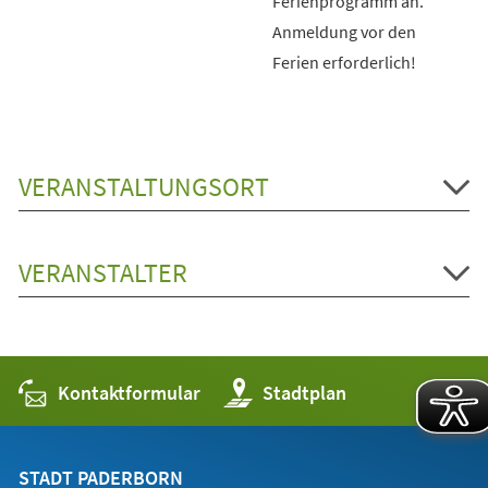
Ferienprogramm an.
Anmeldung vor den
Ferien erforderlich!
VERANSTALTUNGSORT
VERANSTALTER
Kontaktformular
(Öffnet
Stadtplan
in
einem
neuen
Tab)
STADT PADERBORN