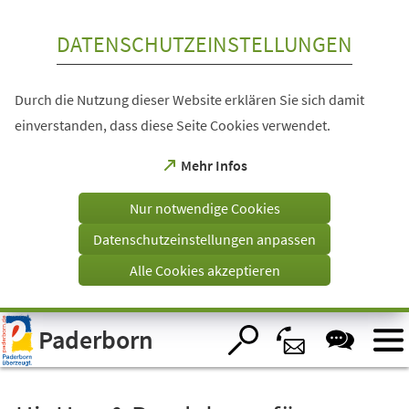
Inhalt anspringen
DATENSCHUTZEINSTELLUNGEN
Durch die Nutzung dieser Website erklären Sie sich damit
einverstanden, dass diese Seite Cookies verwendet.
(Öffnet
Mehr Infos
in
einem
Nur notwendige Cookies
neuen
Tab)
Datenschutzeinstellungen anpassen
Alle Cookies akzeptieren
Visuelle
Paderborn
Assistenzsoftware
öffnen.