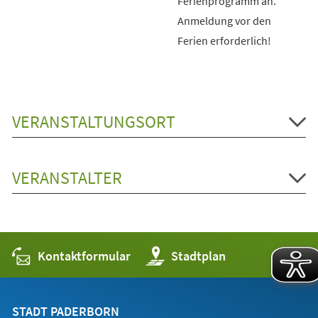
Ferienprogramm an.
Anmeldung vor den
Ferien erforderlich!
VERANSTALTUNGSORT
VERANSTALTER
Kontaktformular
(Öffnet
Stadtplan
in
einem
neuen
Tab)
STADT PADERBORN