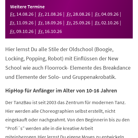
einem
Weitere Termine
neuen
Fr
,
14
.
08
.
26
Fr
,
21
.
08
.
26
Fr
,
28
.
08
.
26
Fr
,
04
.
09
.
26
Tab)
Fr
,
11
.
09
.
26
Fr
,
18
.
09
.
26
Fr
,
25
.
09
.
26
Fr
,
02
.
10
.
26
Fr
,
09
.
10
.
26
Fr
,
16
.
10
.
26
Hier lernst Du alle Stile der Oldschool (Boogie,
Locking, Popping, Robot) mit Einflüssen der New
School wie auch Floorrock- Elemente des Breakdance
und Elemente der Solo- und Gruppenakrobatik.
HipHop für Anfänger im Alter von 10-16 Jahren
Der TanzBau ist seit 2003 das Zentrum für modernen Tanz.
Hier werden alle Choreographien selbst erstellt, nicht
eingekauft oder nachgeahmt. Von den Beginnerin bis zu den
“Profi´s” werden alle in die kreative Arbeit
miteinbezogen.Hier lernst Du eigene Moves zu entwickeln,