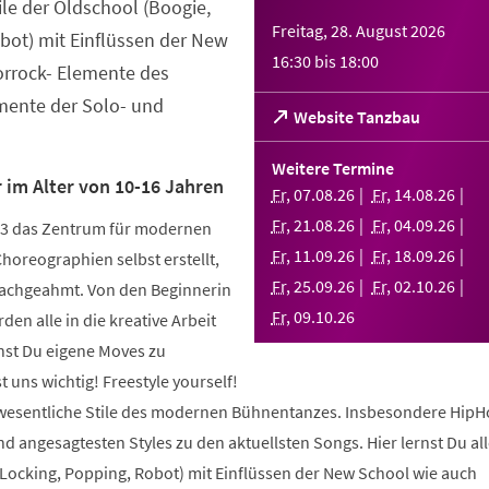
tile der Oldschool (Boogie,
Freitag, 28. August 2026
bot) mit Einflüssen der New
16:30
bis
18:00
orrock- Elemente des
ente der Solo- und
(Öffnet
Website Tanzbau
in
einem
Weitere Termine
neuen
 im Alter von 10-16 Jahren
Fr
,
07
.
08
.
26
Fr
,
14
.
08
.
26
Tab)
Fr
,
21
.
08
.
26
Fr
,
04
.
09
.
26
003 das Zentrum für modernen
Fr
,
11
.
09
.
26
Fr
,
18
.
09
.
26
Choreographien selbst erstellt,
Fr
,
25
.
09
.
26
Fr
,
02
.
10
.
26
nachgeahmt. Von den Beginnerin
Fr
,
09
.
10
.
26
den alle in die kreative Arbeit
nst Du eigene Moves zu
 uns wichtig! Freestyle yourself!
 wesentliche Stile des modernen Bühnentanzes. Insbesondere HipH
 angesagtesten Styles zu den aktuellsten Songs. Hier lernst Du alle
 Locking, Popping, Robot) mit Einflüssen der New School wie auch