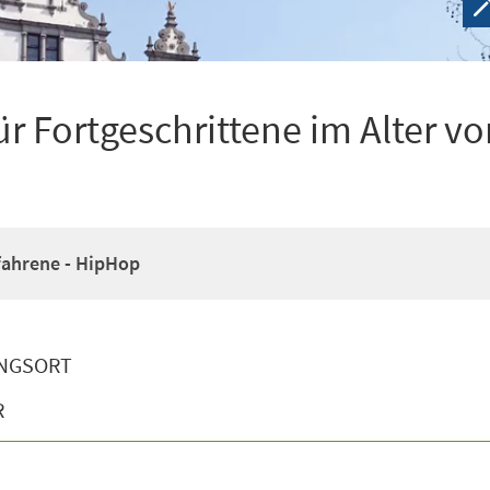
r Fortgeschrittene im Alter vo
fahrene - HipHop
NGSORT
R