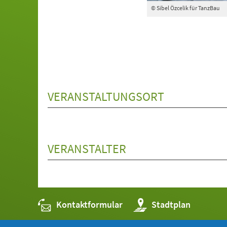
© Sibel Özcelik für TanzBau
VERANSTALTUNGSORT
VERANSTALTER
Kontaktformular
(Öffnet
Stadtplan
in
einem