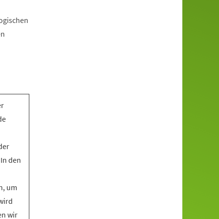
gogischen
en
er
de
der
 In den
n, um
wird
en wir