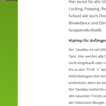
Hier lernst Du alle S
Veranstaltungsinformationen
Locking, Popping, Ro
School wie auch Flo
Breakdance und Elem
Gruppenakrobatik.
HipHop für Anfänger
Der TanzBau ist seit 2
Tanz. Hier werden alle 
nicht eingekauft oder 
bis zu den “Profi´s” wer
miteinbezogen.Hier ler
entwickeln, denn Du bist
Der TanzBau bietet Dir
den neuesten Trends und
der Oldschool (Boogie,