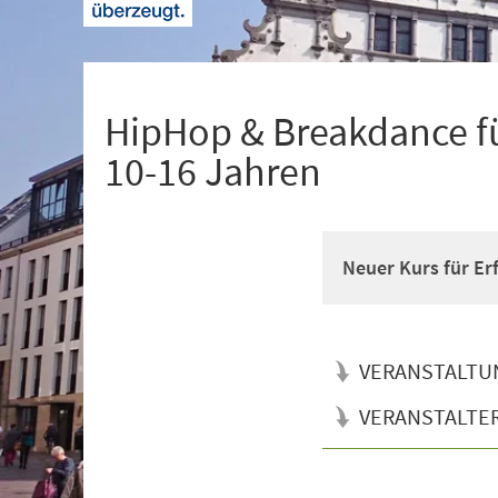
+
1
HipHop & Breakdance fü
10-16 Jahren
Neuer Kurs für Er
VERANSTALTU
VERANSTALTE