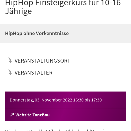
HipHop Einsteigerkurs für 10-16
Jährige
HipHop ohne Vorkenntnisse
VERANSTALTUNGSORT
VERANSTALTER
Veranstaltungsinformationen
Donnerstag, 03. November 2022
16:30
bis
17:30
(Öffnet
Website TanzBau
in
einem