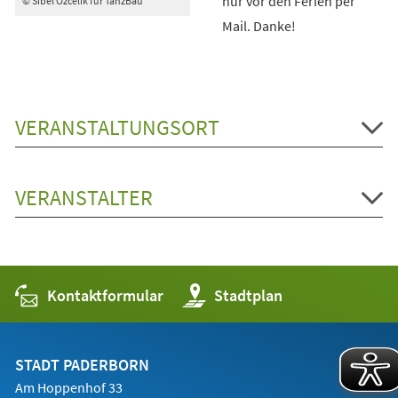
nur vor den Ferien per
© Sibel Özcelik für TanzBau
Mail. Danke!
VERANSTALTUNGSORT
VERANSTALTER
Kontaktformular
(Öffnet
Stadtplan
in
einem
neuen
Tab)
STADT PADERBORN
Am Hoppenhof 33