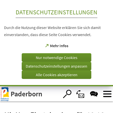
Inhalt anspringen
DATENSCHUTZEINSTELLUNGEN
Durch die Nutzung dieser Website erklären Sie sich damit
einverstanden, dass diese Seite Cookies verwendet.
(Öffnet
Mehr Infos
in
einem
Nur notwendige Cookies
neuen
Tab)
Datenschutzeinstellungen anpassen
Alle Cookies akzeptieren
Visuelle
Paderborn
Assistenzsoftware
öffnen.