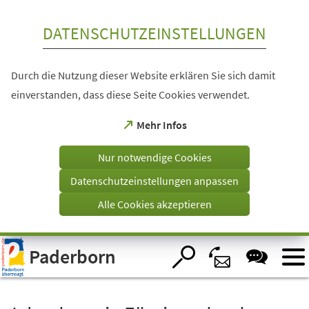
Inhalt anspringen
DATENSCHUTZEINSTELLUNGEN
Durch die Nutzung dieser Website erklären Sie sich damit
einverstanden, dass diese Seite Cookies verwendet.
(Öffnet
Mehr Infos
in
einem
Nur notwendige Cookies
neuen
Tab)
Datenschutzeinstellungen anpassen
Alle Cookies akzeptieren
Visuelle
Paderborn
Assistenzsoftware
öffnen.