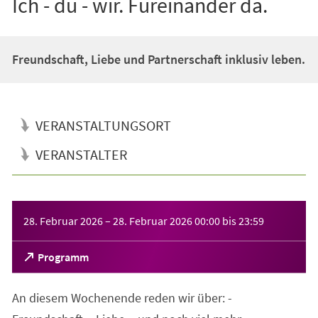
Ich - du - wir. Füreinander da.
Freundschaft, Liebe und Partnerschaft inklusiv leben.
VERANSTALTUNGSORT
VERANSTALTER
Veranstaltungsinformationen
28. Februar 2026
–
28. Februar 2026
00:00
bis
23:59
(Öffnet
Programm
in
einem
An diesem Wochenende reden wir über: -
neuen
Tab)