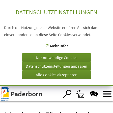
Inhalt anspringen
DATENSCHUTZEINSTELLUNGEN
Durch die Nutzung dieser Website erklären Sie sich damit
einverstanden, dass diese Seite Cookies verwendet.
(Öffnet
Mehr Infos
in
einem
Nur notwendige Cookies
neuen
Tab)
Datenschutzeinstellungen anpassen
Alle Cookies akzeptieren
Visuelle
Paderborn
Assistenzsoftware
öffnen.