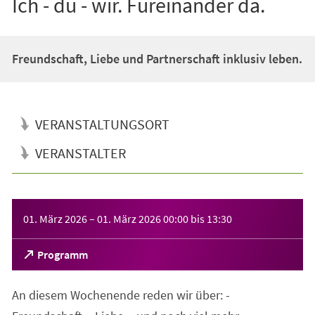
Ich - du - wir. Füreinander da.
Freundschaft, Liebe und Partnerschaft inklusiv leben.
VERANSTALTUNGSORT
VERANSTALTER
Veranstaltungsinformationen
01. März 2026
–
01. März 2026
00:00
bis
13:30
(Öffnet
Programm
in
einem
An diesem Wochenende reden wir über: -
neuen
Tab)