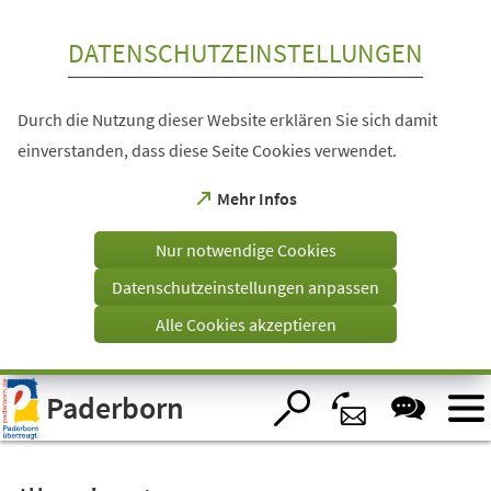
Inhalt anspringen
DATENSCHUTZEINSTELLUNGEN
Durch die Nutzung dieser Website erklären Sie sich damit
einverstanden, dass diese Seite Cookies verwendet.
(Öffnet
Mehr Infos
in
einem
Nur notwendige Cookies
neuen
Tab)
Datenschutzeinstellungen anpassen
Alle Cookies akzeptieren
Visuelle
Paderborn
Assistenzsoftware
öffnen.