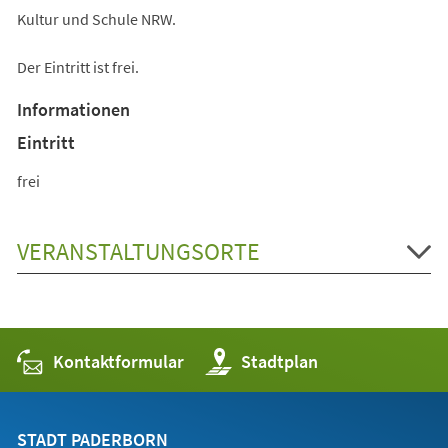
Kultur und Schule NRW.
Der Eintritt ist frei.
Informationen
Eintritt
frei
VERANSTALTUNGSORTE
Kontaktformular
(Öffnet
Stadtplan
in
einem
neuen
Tab)
STADT PADERBORN