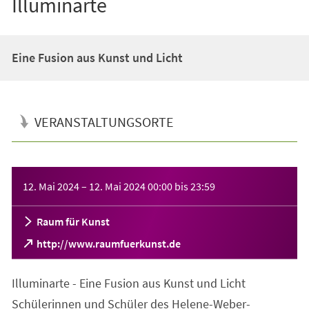
Illuminarte
Eine Fusion aus Kunst und Licht
VERANSTALTUNGSORTE
Veranstaltungsinformationen
12. Mai 2024
–
12. Mai 2024
00:00
bis
23:59
Raum für Kunst
(Öffnet
http://www.raumfuerkunst.de
in
einem
Illuminarte - Eine Fusion aus Kunst und Licht
neuen
Tab)
Schülerinnen und Schüler des Helene-Weber-