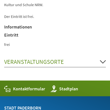
Kultur und Schule NRW.
Der Eintritt ist frei.
Informationen
Eintritt
frei
VERANSTALTUNGSORTE
Kontaktformular
(Öffnet
Stadtplan
in
einem
neuen
Tab)
STADT PADERBORN