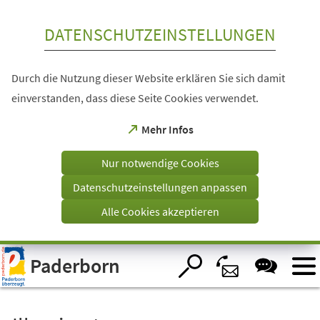
Inhalt anspringen
DATENSCHUTZEINSTELLUNGEN
Durch die Nutzung dieser Website erklären Sie sich damit
einverstanden, dass diese Seite Cookies verwendet.
(Öffnet
Mehr Infos
in
einem
Nur notwendige Cookies
neuen
Tab)
Datenschutzeinstellungen anpassen
Alle Cookies akzeptieren
Visuelle
Paderborn
Assistenzsoftware
öffnen.