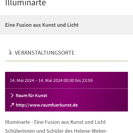
Illuminarte
Eine Fusion aus Kunst und Licht
VERANSTALTUNGSORTE
Veranstaltungsinformationen
14. Mai 2024
–
14. Mai 2024
00:00
bis
23:59
Raum für Kunst
(Öffnet
http://www.raumfuerkunst.de
in
einem
Illuminarte - Eine Fusion aus Kunst und Licht
neuen
Tab)
Schülerinnen und Schüler des Helene-Weber-