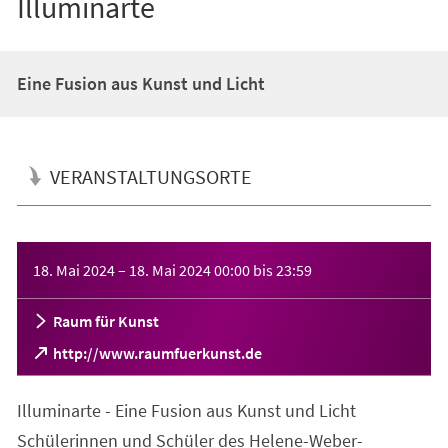
Illuminarte
Eine Fusion aus Kunst und Licht
VERANSTALTUNGSORTE
Veranstaltungsinformationen
18. Mai 2024
–
18. Mai 2024
00:00
bis
23:59
Raum für Kunst
(Öffnet
http://www.raumfuerkunst.de
in
einem
Illuminarte - Eine Fusion aus Kunst und Licht
neuen
Tab)
Schülerinnen und Schüler des Helene-Weber-