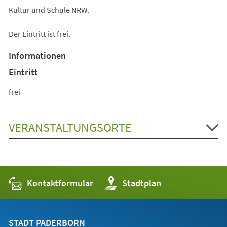
Kultur und Schule NRW.
Der Eintritt ist frei.
Informationen
Eintritt
frei
VERANSTALTUNGSORTE
Kontaktformular
(Öffnet
Stadtplan
in
einem
neuen
Tab)
STADT PADERBORN