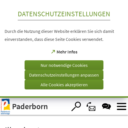
Inhalt anspringen
DATENSCHUTZEINSTELLUNGEN
Durch die Nutzung dieser Website erklären Sie sich damit
einverstanden, dass diese Seite Cookies verwendet.
(Öffnet
Mehr Infos
in
einem
Nur notwendige Cookies
neuen
Tab)
Datenschutzeinstellungen anpassen
Alle Cookies akzeptieren
Visuelle
Paderborn
Assistenzsoftware
öffnen.