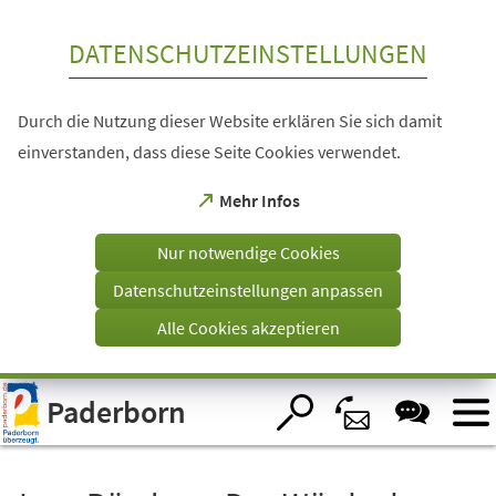
Inhalt anspringen
DATENSCHUTZEINSTELLUNGEN
Durch die Nutzung dieser Website erklären Sie sich damit
einverstanden, dass diese Seite Cookies verwendet.
(Öffnet
Mehr Infos
in
einem
Nur notwendige Cookies
neuen
Tab)
Datenschutzeinstellungen anpassen
Alle Cookies akzeptieren
Visuelle
Paderborn
Assistenzsoftware
öffnen.