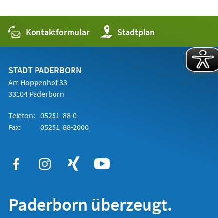
Kontaktformular
(Öffnet
Stadtplan
in
einem
neuen
Tab)
STADT PADERBORN
Am Hoppenhof 33
33104 Paderborn
Telefon:
05251 88-0
Fax:
05251 88-2000
Paderborn überzeugt.