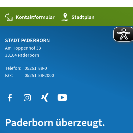
Kontaktformular
(Öffnet
Stadtplan
in
einem
neuen
Tab)
STADT PADERBORN
Am Hoppenhof 33
33104 Paderborn
Telefon:
05251 88-0
Fax:
05251 88-2000
Paderborn überzeugt.