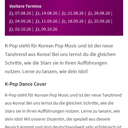
einem
Weitere Termine
neuen
Fr
,
07
.
08
.
26
Fr
,
14
.
08
.
26
Fr
,
21
.
08
.
26
Fr
,
28
.
08
.
26
Tab)
Fr
,
04
.
09
.
26
Fr
,
11
.
09
.
26
Fr
,
18
.
09
.
26
Fr
,
25
.
09
.
26
Fr
,
02
.
10
.
26
Fr
,
09
.
10
.
26
K-Pop steht für Korean Pop Music und ist der neue
Tanztrend aus Korea! Bei uns lernst du die gleichen
Schritte, wie die Stars sie in Ihren Aufführungen
nutzen. Lerne zu tanzen, wie dein Idol!
K-Pop Dance Cover
K-Pop steht für Korean Pop Music und ist der neue Tanztrend
aus Korea! Bei uns lernst du die gleichen Schritte, wie die
Stars sie in Ihren Aufführungen nutzen. Lerne zu tanzen, wie
dein Idol! Mit unserer Dozentin, die speziell aus diesem
Bereich kommt und dort deutschlandweit sehr erfolgreich ist,