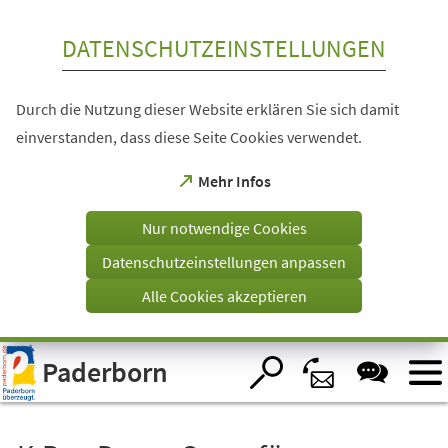
Inhalt anspringen
DATENSCHUTZEINSTELLUNGEN
Durch die Nutzung dieser Website erklären Sie sich damit
einverstanden, dass diese Seite Cookies verwendet.
(Öffnet
Mehr Infos
in
einem
Nur notwendige Cookies
neuen
Tab)
Datenschutzeinstellungen anpassen
Alle Cookies akzeptieren
Visuelle
Paderborn
Assistenzsoftware
öffnen.