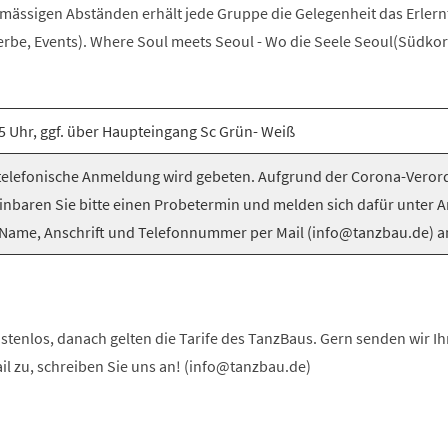
elmässigen Abständen erhält jede Gruppe die Gelegenheit das Erlern
be, Events). Where Soul meets Seoul - Wo die Seele Seoul(Südkorea
5 Uhr, ggf. über Haupteingang Sc Grün- Weiß
elefonische Anmeldung wird gebeten. Aufgrund der Corona-Vero
inbaren Sie bitte einen Probetermin und melden sich dafür unter 
Name, Anschrift und Telefonnummer per Mail (info@tanzbau.de) a
stenlos, danach gelten die Tarife des TanzBaus. Gern senden wir I
ail zu, schreiben Sie uns an! (info@tanzbau.de)