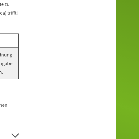
te zu
) trifft!
rdnung
Angabe
n.
hnen