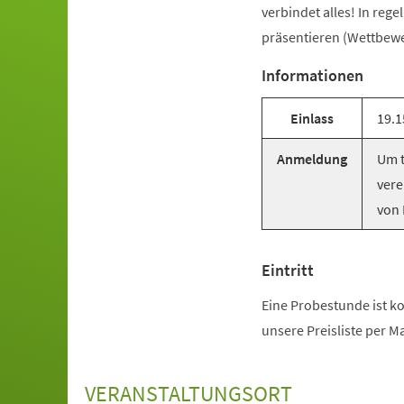
verbindet alles! In reg
präsentieren (Wettbewer
Informationen
Einlass
19.1
Anmeldung
Um t
vere
von 
Eintritt
Eine Probestunde ist ko
unsere Preisliste per M
VERANSTALTUNGSORT