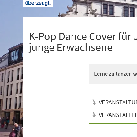
+
1
K-Pop Dance Cover für 
junge Erwachsene
Lerne zu tanzen wi
VERANSTALTU
VERANSTALTE