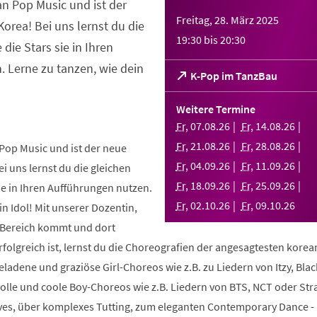
an Pop Music und ist der
Freitag, 28. März 2025
orea! Bei uns lernst du die
19:30
bis
20:30
 die Stars sie in Ihren
 Lerne zu tanzen, wie dein
(Öffnet
K-Pop im TanzBau
in
einem
Weitere Termine
neuen
Fr
,
07
.
08
.
26
Fr
,
14
.
08
.
26
Tab)
Fr
,
21
.
08
.
26
Fr
,
28
.
08
.
26
Pop Music und ist der neue
Fr
,
04
.
09
.
26
Fr
,
11
.
09
.
26
i uns lernst du die gleichen
Fr
,
18
.
09
.
26
Fr
,
25
.
09
.
26
sie in Ihren Aufführungen nutzen.
Fr
,
02
.
10
.
26
Fr
,
09
.
10
.
26
in Idol! Mit unserer Dozentin,
m Bereich kommt und dort
folgreich ist, lernst du die Choreografien der angesagtesten kore
geladene und graziöse Girl-Choreos wie z.B. zu Liedern von Itzy, Bla
volle und coole Boy-Choreos wie z.B. Liedern von BTS, NCT oder Stra
es, über komplexes Tutting, zum eleganten Contemporary Dance -