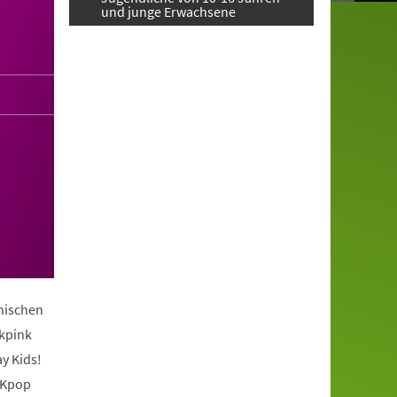
und junge Erwachsene
anischen
ckpink
y Kids!
 Kpop