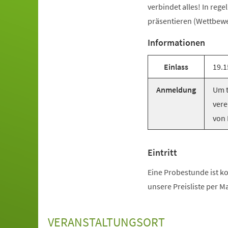
verbindet alles! In reg
präsentieren (Wettbewer
Informationen
Einlass
19.1
Anmeldung
Um t
vere
von 
Eintritt
Eine Probestunde ist ko
unsere Preisliste per M
VERANSTALTUNGSORT