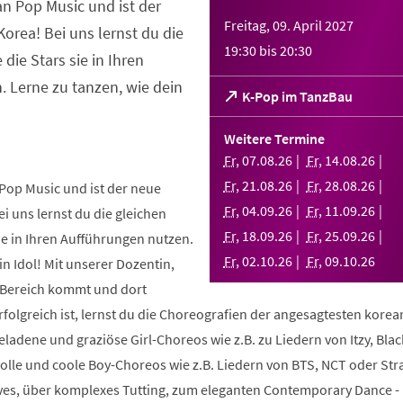
an Pop Music und ist der
Freitag, 09. April 2027
orea! Bei uns lernst du die
19:30
bis
20:30
 die Stars sie in Ihren
 Lerne zu tanzen, wie dein
(Öffnet
K-Pop im TanzBau
in
einem
Weitere Termine
neuen
Fr
,
07
.
08
.
26
Fr
,
14
.
08
.
26
Tab)
Fr
,
21
.
08
.
26
Fr
,
28
.
08
.
26
Pop Music und ist der neue
Fr
,
04
.
09
.
26
Fr
,
11
.
09
.
26
i uns lernst du die gleichen
Fr
,
18
.
09
.
26
Fr
,
25
.
09
.
26
sie in Ihren Aufführungen nutzen.
Fr
,
02
.
10
.
26
Fr
,
09
.
10
.
26
in Idol! Mit unserer Dozentin,
m Bereich kommt und dort
folgreich ist, lernst du die Choreografien der angesagtesten kore
geladene und graziöse Girl-Choreos wie z.B. zu Liedern von Itzy, Bla
volle und coole Boy-Choreos wie z.B. Liedern von BTS, NCT oder Stra
es, über komplexes Tutting, zum eleganten Contemporary Dance -