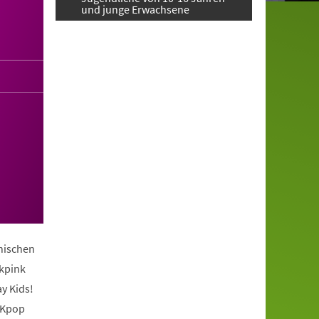
und junge Erwachsene
anischen
ckpink
y Kids!
 Kpop