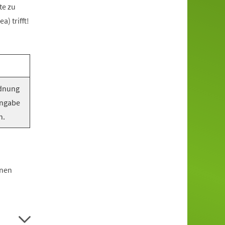
te zu
) trifft!
rdnung
Angabe
n.
hnen