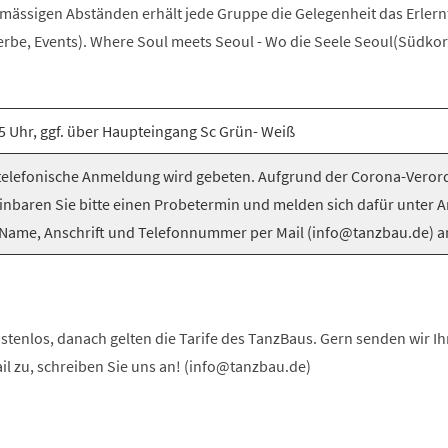
elmässigen Abständen erhält jede Gruppe die Gelegenheit das Erlern
be, Events). Where Soul meets Seoul - Wo die Seele Seoul(Südkorea
5 Uhr, ggf. über Haupteingang Sc Grün- Weiß
elefonische Anmeldung wird gebeten. Aufgrund der Corona-Vero
inbaren Sie bitte einen Probetermin und melden sich dafür unter 
Name, Anschrift und Telefonnummer per Mail (info@tanzbau.de) a
stenlos, danach gelten die Tarife des TanzBaus. Gern senden wir I
ail zu, schreiben Sie uns an! (info@tanzbau.de)