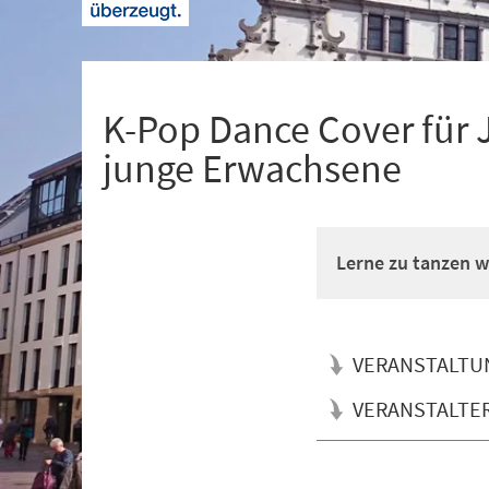
+
1
K-Pop Dance Cover für 
junge Erwachsene
Lerne zu tanzen wi
VERANSTALTU
VERANSTALTE