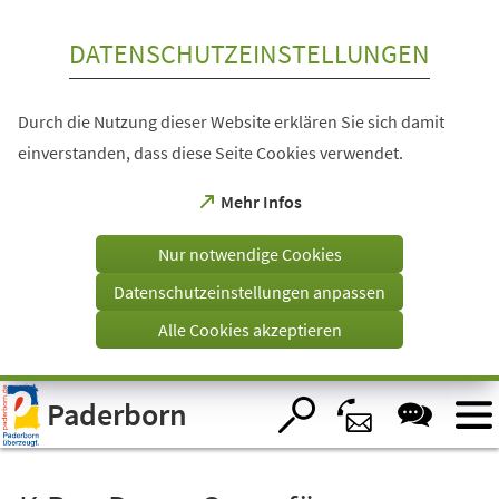
Inhalt anspringen
DATENSCHUTZEINSTELLUNGEN
Durch die Nutzung dieser Website erklären Sie sich damit
einverstanden, dass diese Seite Cookies verwendet.
(Öffnet
Mehr Infos
in
einem
Nur notwendige Cookies
neuen
Tab)
Datenschutzeinstellungen anpassen
Alle Cookies akzeptieren
Visuelle
Paderborn
Assistenzsoftware
öffnen.