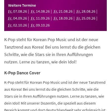
einem
Weitere Termine
neuen
Fr
,
07
.
08
.
26
Fr
,
14
.
08
.
26
Fr
,
21
.
08
.
26
Fr
,
28
.
08
.
26
Tab)
Fr
,
04
.
09
.
26
Fr
,
11
.
09
.
26
Fr
,
18
.
09
.
26
Fr
,
25
.
09
.
26
Fr
,
02
.
10
.
26
Fr
,
09
.
10
.
26
K-Pop steht für Korean Pop Music und ist der neue
Tanztrend aus Korea! Bei uns lernst du die gleichen
Schritte, wie die Stars sie in Ihren Aufführungen
nutzen. Lerne zu tanzen, wie dein Idol!
K-Pop Dance Cover
K-Pop steht für Korean Pop Music und ist der neue Tanztrend
aus Korea! Bei uns lernst du die gleichen Schritte, wie die
Stars sie in Ihren Aufführungen nutzen. Lerne zu tanzen, wie
dein Idol! Mit unserer Dozentin, die speziell aus diesem
Bereich kommt und dort deutschlandweit sehr erfolgreich ist,