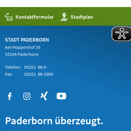
Kontaktformular
(Öffnet
Stadtplan
in
einem
neuen
Tab)
STADT PADERBORN
Am Hoppenhof 33
33104 Paderborn
Telefon:
05251 88-0
Fax:
05251 88-2000
Paderborn überzeugt.