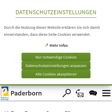
Inhalt anspringen
DATENSCHUTZEINSTELLUNGEN
Durch die Nutzung dieser Website erklären Sie sich damit
einverstanden, dass diese Seite Cookies verwendet.
(Öffnet
Mehr Infos
in
einem
Nur notwendige Cookies
neuen
Tab)
Datenschutzeinstellungen anpassen
Alle Cookies akzeptieren
Visuelle
Paderborn
Assistenzsoftware
öffnen.