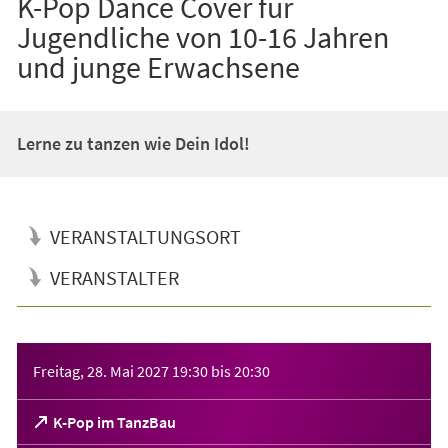
K-Pop Dance Cover für
Jugendliche von 10-16 Jahren
und junge Erwachsene
Lerne zu tanzen wie Dein Idol!
VERANSTALTUNGSORT
VERANSTALTER
Veranstaltungsinformationen
Freitag, 28. Mai 2027
19:30
bis
20:30
(Öffnet
K-Pop im TanzBau
in