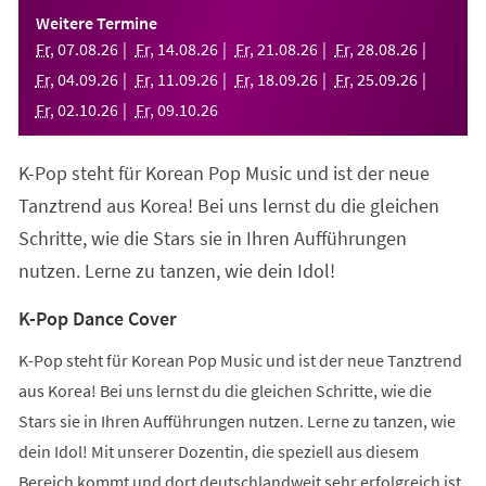
einem
Weitere Termine
neuen
Fr
,
07
.
08
.
26
Fr
,
14
.
08
.
26
Fr
,
21
.
08
.
26
Fr
,
28
.
08
.
26
Tab)
Fr
,
04
.
09
.
26
Fr
,
11
.
09
.
26
Fr
,
18
.
09
.
26
Fr
,
25
.
09
.
26
Fr
,
02
.
10
.
26
Fr
,
09
.
10
.
26
K-Pop steht für Korean Pop Music und ist der neue
Tanztrend aus Korea! Bei uns lernst du die gleichen
Schritte, wie die Stars sie in Ihren Aufführungen
nutzen. Lerne zu tanzen, wie dein Idol!
K-Pop Dance Cover
K-Pop steht für Korean Pop Music und ist der neue Tanztrend
aus Korea! Bei uns lernst du die gleichen Schritte, wie die
Stars sie in Ihren Aufführungen nutzen. Lerne zu tanzen, wie
dein Idol! Mit unserer Dozentin, die speziell aus diesem
Bereich kommt und dort deutschlandweit sehr erfolgreich ist,