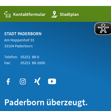
Kontaktformular
(Öffnet
Stadtplan
in
einem
neuen
Tab)
STADT PADERBORN
Am Hoppenhof 33
33104 Paderborn
Telefon:
05251 88-0
Fax:
05251 88-2000
Paderborn überzeugt.