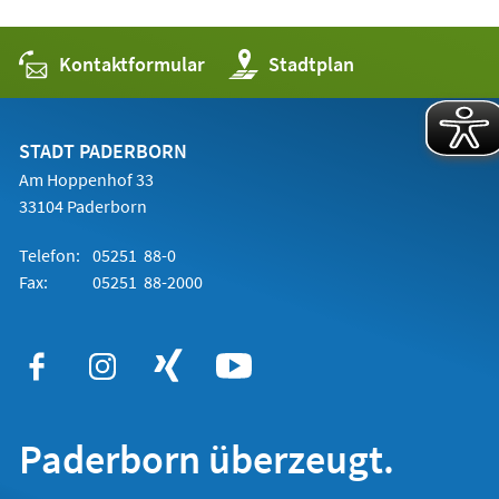
Kontaktformular
(Öffnet
Stadtplan
in
einem
neuen
Tab)
STADT PADERBORN
Am Hoppenhof 33
33104 Paderborn
Telefon:
05251 88-0
Fax:
05251 88-2000
Paderborn überzeugt.