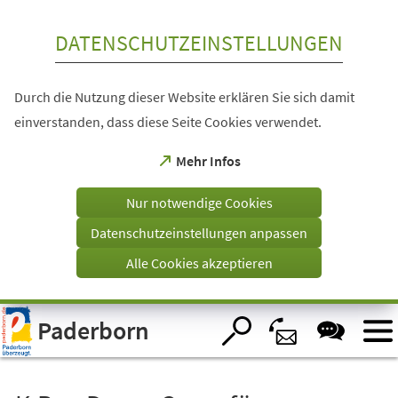
Inhalt anspringen
DATENSCHUTZEINSTELLUNGEN
Durch die Nutzung dieser Website erklären Sie sich damit
einverstanden, dass diese Seite Cookies verwendet.
(Öffnet
Mehr Infos
in
einem
Nur notwendige Cookies
neuen
Tab)
Datenschutzeinstellungen anpassen
Alle Cookies akzeptieren
Visuelle
Paderborn
Assistenzsoftware
öffnen.