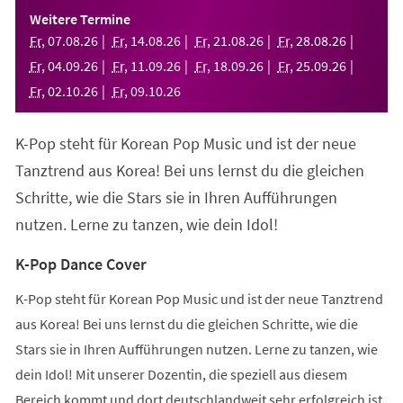
einem
Weitere Termine
neuen
Fr
,
07
.
08
.
26
Fr
,
14
.
08
.
26
Fr
,
21
.
08
.
26
Fr
,
28
.
08
.
26
Tab)
Fr
,
04
.
09
.
26
Fr
,
11
.
09
.
26
Fr
,
18
.
09
.
26
Fr
,
25
.
09
.
26
Fr
,
02
.
10
.
26
Fr
,
09
.
10
.
26
K-Pop steht für Korean Pop Music und ist der neue
Tanztrend aus Korea! Bei uns lernst du die gleichen
Schritte, wie die Stars sie in Ihren Aufführungen
nutzen. Lerne zu tanzen, wie dein Idol!
K-Pop Dance Cover
K-Pop steht für Korean Pop Music und ist der neue Tanztrend
aus Korea! Bei uns lernst du die gleichen Schritte, wie die
Stars sie in Ihren Aufführungen nutzen. Lerne zu tanzen, wie
dein Idol! Mit unserer Dozentin, die speziell aus diesem
Bereich kommt und dort deutschlandweit sehr erfolgreich ist,