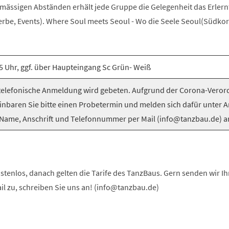
elmässigen Abständen erhält jede Gruppe die Gelegenheit das Erlern
be, Events). Where Soul meets Seoul - Wo die Seele Seoul(Südkorea
5 Uhr, ggf. über Haupteingang Sc Grün- Weiß
elefonische Anmeldung wird gebeten. Aufgrund der Corona-Vero
inbaren Sie bitte einen Probetermin und melden sich dafür unter 
Name, Anschrift und Telefonnummer per Mail (info@tanzbau.de) a
stenlos, danach gelten die Tarife des TanzBaus. Gern senden wir I
ail zu, schreiben Sie uns an! (info@tanzbau.de)