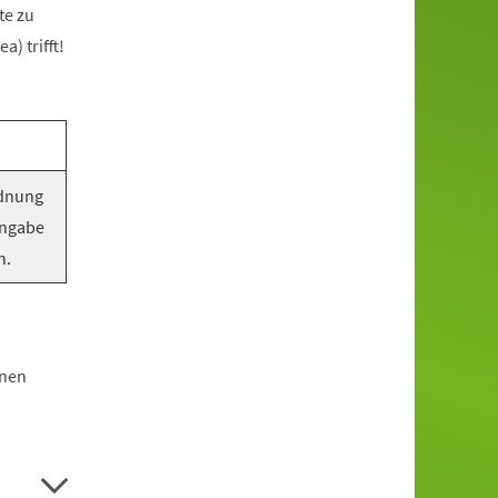
te zu
) trifft!
rdnung
Angabe
n.
hnen