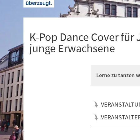
+
1
K-Pop Dance Cover für 
junge Erwachsene
Lerne zu tanzen wi
VERANSTALTU
VERANSTALTE