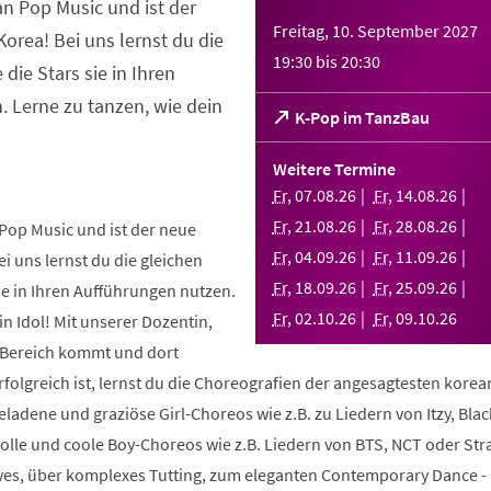
an Pop Music und ist der
Freitag, 10. September 2027
orea! Bei uns lernst du die
19:30
bis
20:30
 die Stars sie in Ihren
 Lerne zu tanzen, wie dein
(Öffnet
K-Pop im TanzBau
in
einem
Weitere Termine
neuen
Fr
,
07
.
08
.
26
Fr
,
14
.
08
.
26
Tab)
Fr
,
21
.
08
.
26
Fr
,
28
.
08
.
26
Pop Music und ist der neue
Fr
,
04
.
09
.
26
Fr
,
11
.
09
.
26
i uns lernst du die gleichen
Fr
,
18
.
09
.
26
Fr
,
25
.
09
.
26
sie in Ihren Aufführungen nutzen.
Fr
,
02
.
10
.
26
Fr
,
09
.
10
.
26
in Idol! Mit unserer Dozentin,
m Bereich kommt und dort
folgreich ist, lernst du die Choreografien der angesagtesten kore
geladene und graziöse Girl-Choreos wie z.B. zu Liedern von Itzy, Bla
volle und coole Boy-Choreos wie z.B. Liedern von BTS, NCT oder Stra
es, über komplexes Tutting, zum eleganten Contemporary Dance -