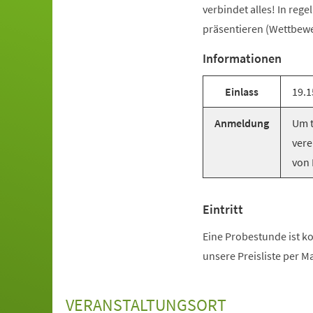
verbindet alles! In reg
präsentieren (Wettbewer
Informationen
Einlass
19.1
Anmeldung
Um t
vere
von 
Eintritt
Eine Probestunde ist ko
unsere Preisliste per M
VERANSTALTUNGSORT