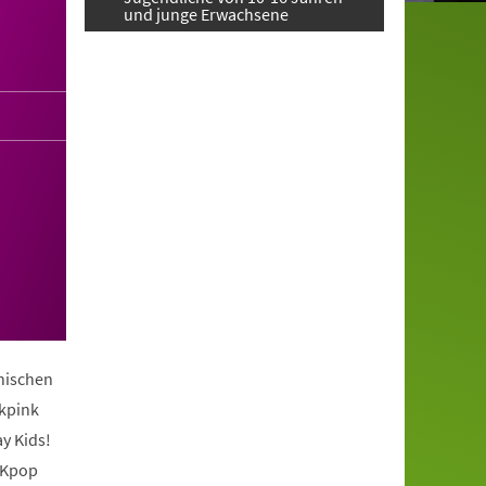
und junge Erwachsene
anischen
ckpink
y Kids!
 Kpop