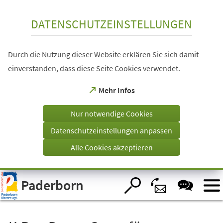
Inhalt anspringen
DATENSCHUTZEINSTELLUNGEN
Durch die Nutzung dieser Website erklären Sie sich damit
einverstanden, dass diese Seite Cookies verwendet.
(Öffnet
Mehr Infos
in
einem
Nur notwendige Cookies
neuen
Tab)
Datenschutzeinstellungen anpassen
Alle Cookies akzeptieren
Visuelle
Paderborn
Assistenzsoftware
öffnen.