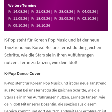
einem
Weitere Termine
neuen
Fr
,
14
.
08
.
26
Fr
,
21
.
08
.
26
Fr
,
28
.
08
.
26
Fr
,
04
.
09
.
26
Tab)
Fr
,
11
.
09
.
26
Fr
,
18
.
09
.
26
Fr
,
25
.
09
.
26
Fr
,
02
.
10
.
26
Fr
,
09
.
10
.
26
Fr
,
16
.
10
.
26
K-Pop steht für Korean Pop Music und ist der neue
Tanztrend aus Korea! Bei uns lernst du die gleichen
Schritte, wie die Stars sie in Ihren Aufführungen
nutzen. Lerne zu tanzen, wie dein Idol!
K-Pop Dance Cover
K-Pop steht für Korean Pop Music und ist der neue Tanztrend
aus Korea! Bei uns lernst du die gleichen Schritte, wie die
Stars sie in Ihren Aufführungen nutzen. Lerne zu tanzen, wie
dein Idol! Mit unserer Dozentin, die speziell aus diesem
Bereich kommt und dort deutschlandweit sehr erfolgreich ist,