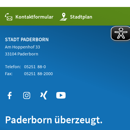
Kontaktformular
(Öffnet
Stadtplan
in
einem
neuen
Tab)
STADT PADERBORN
Am Hoppenhof 33
33104 Paderborn
Telefon:
05251 88-0
Fax:
05251 88-2000
Paderborn überzeugt.