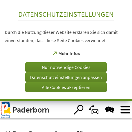
Inhalt anspringen
DATENSCHUTZEINSTELLUNGEN
Durch die Nutzung dieser Website erklären Sie sich damit
einverstanden, dass diese Seite Cookies verwendet.
(Öffnet
Mehr Infos
in
einem
Nur notwendige Cookies
neuen
Tab)
Datenschutzeinstellungen anpassen
Alle Cookies akzeptieren
Visuelle
Paderborn
Assistenzsoftware
öffnen.