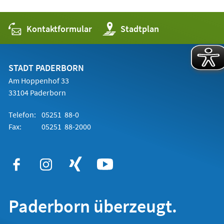
Kontaktformular
(Öffnet
Stadtplan
in
einem
neuen
Tab)
STADT PADERBORN
Am Hoppenhof 33
33104 Paderborn
Telefon:
05251 88-0
Fax:
05251 88-2000
Paderborn überzeugt.