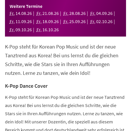
einem
Weitere Termine
neuen
Fr
,
14
.
08
.
26
Fr
,
21
.
08
.
26
Fr
,
28
.
08
.
26
Fr
,
04
.
09
.
26
Tab)
Fr
,
11
.
09
.
26
Fr
,
18
.
09
.
26
Fr
,
25
.
09
.
26
Fr
,
02
.
10
.
26
Fr
,
09
.
10
.
26
Fr
,
16
.
10
.
26
K-Pop steht für Korean Pop Music und ist der neue
Tanztrend aus Korea! Bei uns lernst du die gleichen
Schritte, wie die Stars sie in Ihren Aufführungen
nutzen. Lerne zu tanzen, wie dein Idol!
K-Pop Dance Cover
K-Pop steht für Korean Pop Music und ist der neue Tanztrend
aus Korea! Bei uns lernst du die gleichen Schritte, wie die
Stars sie in Ihren Aufführungen nutzen. Lerne zu tanzen, wie
dein Idol! Mit unserer Dozentin, die speziell aus diesem
Bereich kommt und dort deutschlandweit sehr erfolgreich ist,