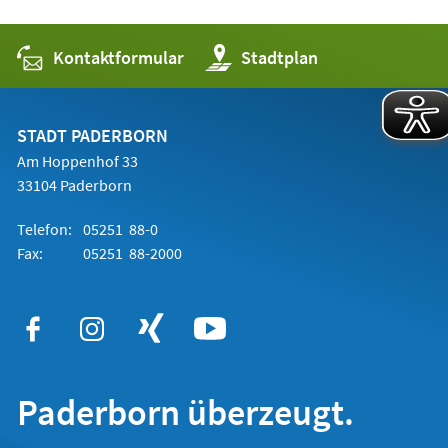
Kontaktformular
(Öffnet
Stadtplan
in
einem
neuen
Tab)
STADT PADERBORN
Am Hoppenhof 33
33104 Paderborn
Telefon:
05251 88-0
Fax:
05251 88-2000
Paderborn überzeugt.