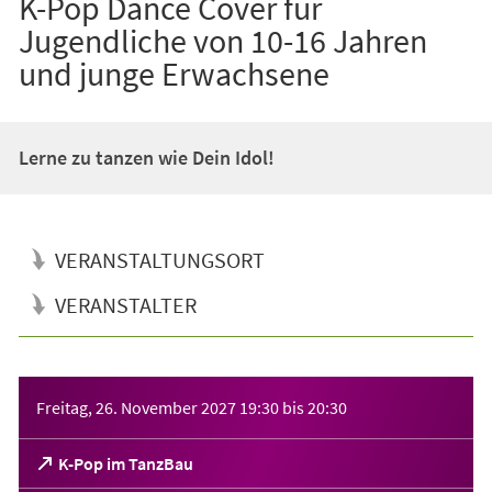
K-Pop Dance Cover für
Jugendliche von 10-16 Jahren
und junge Erwachsene
Lerne zu tanzen wie Dein Idol!
VERANSTALTUNGSORT
VERANSTALTER
Veranstaltungsinformationen
Freitag, 26. November 2027
19:30
bis
20:30
(Öffnet
K-Pop im TanzBau
in