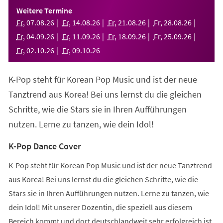
einem
Weitere Termine
neuen
Fr
,
07
.
08
.
26
Fr
,
14
.
08
.
26
Fr
,
21
.
08
.
26
Fr
,
28
.
08
.
26
Tab)
Fr
,
04
.
09
.
26
Fr
,
11
.
09
.
26
Fr
,
18
.
09
.
26
Fr
,
25
.
09
.
26
Fr
,
02
.
10
.
26
Fr
,
09
.
10
.
26
K-Pop steht für Korean Pop Music und ist der neue
Tanztrend aus Korea! Bei uns lernst du die gleichen
Schritte, wie die Stars sie in Ihren Aufführungen
nutzen. Lerne zu tanzen, wie dein Idol!
K-Pop Dance Cover
K-Pop steht für Korean Pop Music und ist der neue Tanztrend
aus Korea! Bei uns lernst du die gleichen Schritte, wie die
Stars sie in Ihren Aufführungen nutzen. Lerne zu tanzen, wie
dein Idol! Mit unserer Dozentin, die speziell aus diesem
Bereich kommt und dort deutschlandweit sehr erfolgreich ist,