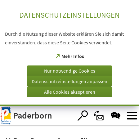
Inhalt anspringen
DATENSCHUTZEINSTELLUNGEN
Durch die Nutzung dieser Website erklären Sie sich damit
einverstanden, dass diese Seite Cookies verwendet.
(Öffnet
Mehr Infos
in
einem
Nur notwendige Cookies
neuen
Tab)
Datenschutzeinstellungen anpassen
Alle Cookies akzeptieren
Visuelle
Paderborn
Assistenzsoftware
öffnen.