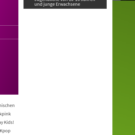
und junge Erwachsene
anischen
ckpink
y Kids!
 Kpop