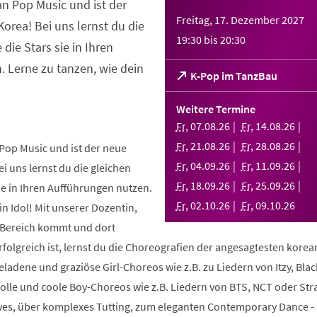
an Pop Music und ist der
Freitag, 17. Dezember 2027
orea! Bei uns lernst du die
19:30
bis
20:30
 die Stars sie in Ihren
 Lerne zu tanzen, wie dein
(Öffnet
K-Pop im TanzBau
in
einem
Weitere Termine
neuen
Fr
,
07
.
08
.
26
Fr
,
14
.
08
.
26
Tab)
Fr
,
21
.
08
.
26
Fr
,
28
.
08
.
26
Pop Music und ist der neue
Fr
,
04
.
09
.
26
Fr
,
11
.
09
.
26
i uns lernst du die gleichen
Fr
,
18
.
09
.
26
Fr
,
25
.
09
.
26
sie in Ihren Aufführungen nutzen.
Fr
,
02
.
10
.
26
Fr
,
09
.
10
.
26
in Idol! Mit unserer Dozentin,
m Bereich kommt und dort
folgreich ist, lernst du die Choreografien der angesagtesten kore
geladene und graziöse Girl-Choreos wie z.B. zu Liedern von Itzy, Bla
volle und coole Boy-Choreos wie z.B. Liedern von BTS, NCT oder Stra
es, über komplexes Tutting, zum eleganten Contemporary Dance -