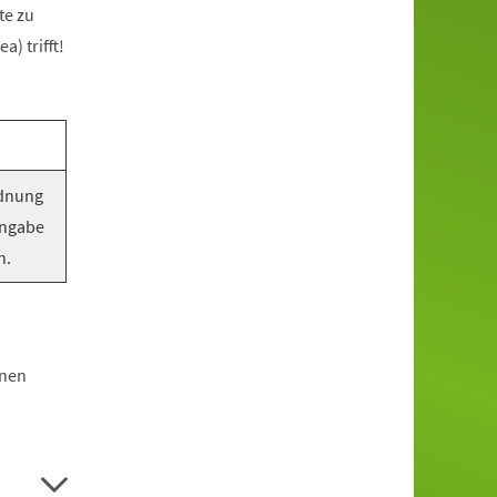
te zu
) trifft!
rdnung
Angabe
n.
hnen