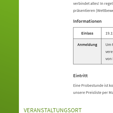
verbindet alles! In reg
präsentieren (Wettbewer
Informationen
Einlass
19.1
Anmeldung
Um t
vere
von 
Eintritt
Eine Probestunde ist ko
unsere Preisliste per M
VERANSTALTUNGSORT