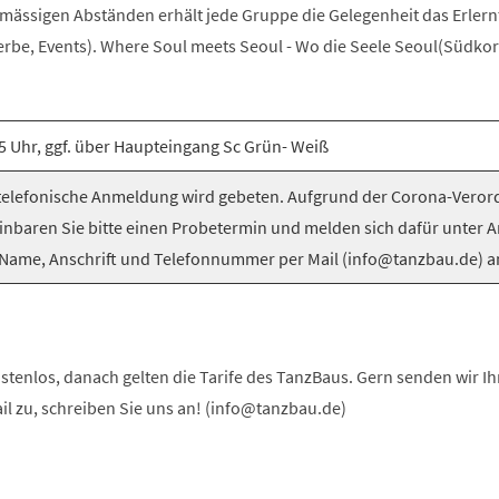
elmässigen Abständen erhält jede Gruppe die Gelegenheit das Erlern
be, Events). Where Soul meets Seoul - Wo die Seele Seoul(Südkorea
5 Uhr, ggf. über Haupteingang Sc Grün- Weiß
elefonische Anmeldung wird gebeten. Aufgrund der Corona-Vero
inbaren Sie bitte einen Probetermin und melden sich dafür unter 
Name, Anschrift und Telefonnummer per Mail (info@tanzbau.de) a
stenlos, danach gelten die Tarife des TanzBaus. Gern senden wir I
ail zu, schreiben Sie uns an! (info@tanzbau.de)