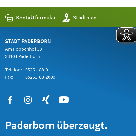
Kontaktformular
(Öffnet
Stadtplan
in
einem
neuen
Tab)
STADT PADERBORN
Am Hoppenhof 33
33104 Paderborn
Telefon:
05251 88-0
Fax:
05251 88-2000
Paderborn überzeugt.