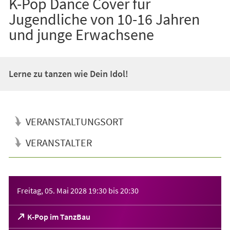
K-Pop Dance Cover für
Jugendliche von 10-16 Jahren
und junge Erwachsene
Lerne zu tanzen wie Dein Idol!
VERANSTALTUNGSORT
VERANSTALTER
Veranstaltungsinformationen
Freitag, 05. Mai 2028
19:30
bis
20:30
(Öffnet
K-Pop im TanzBau
in