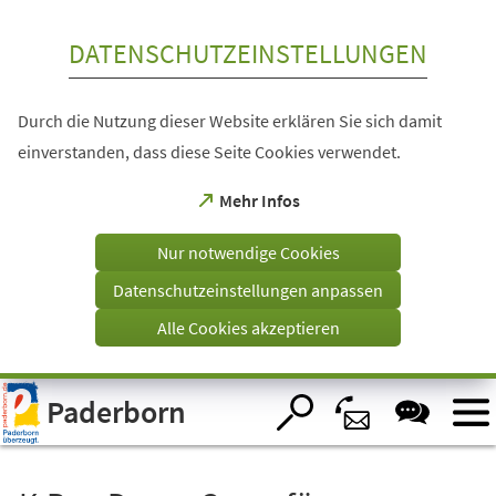
Inhalt anspringen
DATENSCHUTZEINSTELLUNGEN
Durch die Nutzung dieser Website erklären Sie sich damit
einverstanden, dass diese Seite Cookies verwendet.
(Öffnet
Mehr Infos
in
einem
Nur notwendige Cookies
neuen
Tab)
Datenschutzeinstellungen anpassen
Alle Cookies akzeptieren
Visuelle
Paderborn
Assistenzsoftware
öffnen.