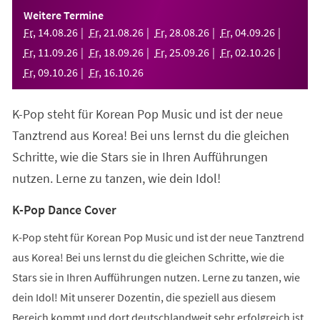
einem
Weitere Termine
neuen
Fr
,
14
.
08
.
26
Fr
,
21
.
08
.
26
Fr
,
28
.
08
.
26
Fr
,
04
.
09
.
26
Tab)
Fr
,
11
.
09
.
26
Fr
,
18
.
09
.
26
Fr
,
25
.
09
.
26
Fr
,
02
.
10
.
26
Fr
,
09
.
10
.
26
Fr
,
16
.
10
.
26
K-Pop steht für Korean Pop Music und ist der neue
Tanztrend aus Korea! Bei uns lernst du die gleichen
Schritte, wie die Stars sie in Ihren Aufführungen
nutzen. Lerne zu tanzen, wie dein Idol!
K-Pop Dance Cover
K-Pop steht für Korean Pop Music und ist der neue Tanztrend
aus Korea! Bei uns lernst du die gleichen Schritte, wie die
Stars sie in Ihren Aufführungen nutzen. Lerne zu tanzen, wie
dein Idol! Mit unserer Dozentin, die speziell aus diesem
Bereich kommt und dort deutschlandweit sehr erfolgreich ist,