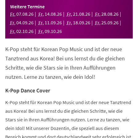
einem
Weitere Termine
neuen
Fr
,
07
.
08
.
26
Fr
,
14
.
08
.
26
Fr
,
21
.
08
.
26
Fr
,
28
.
08
.
26
Tab)
Fr
,
04
.
09
.
26
Fr
,
11
.
09
.
26
Fr
,
18
.
09
.
26
Fr
,
25
.
09
.
26
Fr
,
02
.
10
.
26
Fr
,
09
.
10
.
26
K-Pop steht für Korean Pop Music und ist der neue
Tanztrend aus Korea! Bei uns lernst du die gleichen
Schritte, wie die Stars sie in Ihren Aufführungen
nutzen. Lerne zu tanzen, wie dein Idol!
K-Pop Dance Cover
K-Pop steht für Korean Pop Music und ist der neue Tanztrend
aus Korea! Bei uns lernst du die gleichen Schritte, wie die
Stars sie in Ihren Aufführungen nutzen. Lerne zu tanzen, wie
dein Idol! Mit unserer Dozentin, die speziell aus diesem
Bereich kommt und dort deutschlandweit sehr erfolgreich ist,