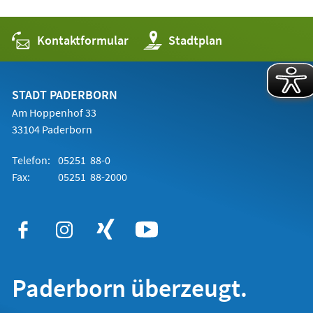
Kontaktformular
(Öffnet
Stadtplan
in
einem
neuen
Tab)
STADT PADERBORN
Am Hoppenhof 33
33104 Paderborn
Telefon:
05251 88-0
Fax:
05251 88-2000
Paderborn überzeugt.