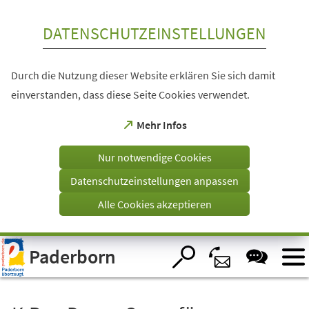
Inhalt anspringen
DATENSCHUTZEINSTELLUNGEN
Durch die Nutzung dieser Website erklären Sie sich damit
einverstanden, dass diese Seite Cookies verwendet.
(Öffnet
Mehr Infos
in
einem
Nur notwendige Cookies
neuen
Tab)
Datenschutzeinstellungen anpassen
Alle Cookies akzeptieren
Visuelle
Paderborn
Assistenzsoftware
öffnen.