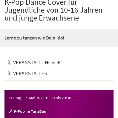
K-Pop Dance Cover für
Jugendliche von 10-16 Jahren
und junge Erwachsene
Lerne zu tanzen wie Dein Idol!
VERANSTALTUNGSORT
VERANSTALTER
Veranstaltungsinformationen
Freitag, 12. Mai 2028
19:30
bis
20:30
(Öffnet
K-Pop im TanzBau
in