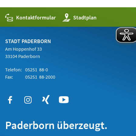
Kontaktformular
(Öffnet
Stadtplan
in
einem
neuen
Tab)
STADT PADERBORN
Am Hoppenhof 33
33104 Paderborn
Telefon:
05251 88-0
Fax:
05251 88-2000
Paderborn überzeugt.