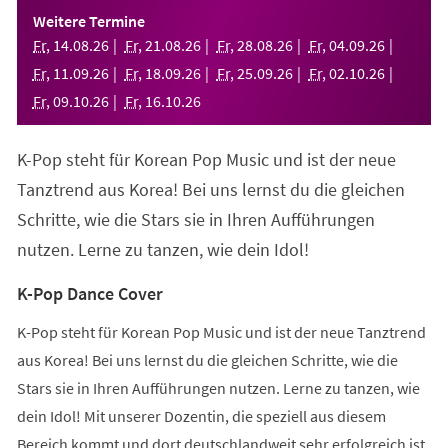
einem
Weitere Termine
neuen
Fr
,
14
.
08
.
26
Fr
,
21
.
08
.
26
Fr
,
28
.
08
.
26
Fr
,
04
.
09
.
26
Tab)
Fr
,
11
.
09
.
26
Fr
,
18
.
09
.
26
Fr
,
25
.
09
.
26
Fr
,
02
.
10
.
26
Fr
,
09
.
10
.
26
Fr
,
16
.
10
.
26
K-Pop steht für Korean Pop Music und ist der neue
Tanztrend aus Korea! Bei uns lernst du die gleichen
Schritte, wie die Stars sie in Ihren Aufführungen
nutzen. Lerne zu tanzen, wie dein Idol!
K-Pop Dance Cover
K-Pop steht für Korean Pop Music und ist der neue Tanztrend
aus Korea! Bei uns lernst du die gleichen Schritte, wie die
Stars sie in Ihren Aufführungen nutzen. Lerne zu tanzen, wie
dein Idol! Mit unserer Dozentin, die speziell aus diesem
Bereich kommt und dort deutschlandweit sehr erfolgreich ist,