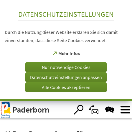
Inhalt anspringen
DATENSCHUTZEINSTELLUNGEN
Durch die Nutzung dieser Website erklären Sie sich damit
einverstanden, dass diese Seite Cookies verwendet.
(Öffnet
Mehr Infos
in
einem
Nur notwendige Cookies
neuen
Tab)
Datenschutzeinstellungen anpassen
Alle Cookies akzeptieren
Visuelle
Paderborn
Assistenzsoftware
öffnen.