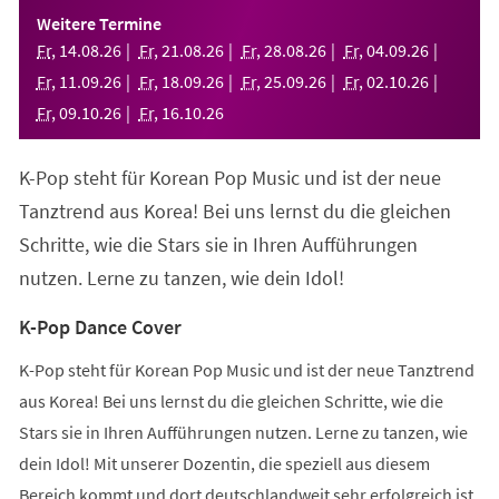
einem
Weitere Termine
neuen
Fr
,
14
.
08
.
26
Fr
,
21
.
08
.
26
Fr
,
28
.
08
.
26
Fr
,
04
.
09
.
26
Tab)
Fr
,
11
.
09
.
26
Fr
,
18
.
09
.
26
Fr
,
25
.
09
.
26
Fr
,
02
.
10
.
26
Fr
,
09
.
10
.
26
Fr
,
16
.
10
.
26
K-Pop steht für Korean Pop Music und ist der neue
Tanztrend aus Korea! Bei uns lernst du die gleichen
Schritte, wie die Stars sie in Ihren Aufführungen
nutzen. Lerne zu tanzen, wie dein Idol!
K-Pop Dance Cover
K-Pop steht für Korean Pop Music und ist der neue Tanztrend
aus Korea! Bei uns lernst du die gleichen Schritte, wie die
Stars sie in Ihren Aufführungen nutzen. Lerne zu tanzen, wie
dein Idol! Mit unserer Dozentin, die speziell aus diesem
Bereich kommt und dort deutschlandweit sehr erfolgreich ist,