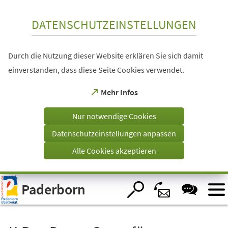
Inhalt anspringen
DATENSCHUTZEINSTELLUNGEN
Durch die Nutzung dieser Website erklären Sie sich damit
einverstanden, dass diese Seite Cookies verwendet.
(Öffnet
Mehr Infos
in
einem
Nur notwendige Cookies
neuen
Tab)
Datenschutzeinstellungen anpassen
Alle Cookies akzeptieren
Visuelle
Paderborn
Assistenzsoftware
öffnen.