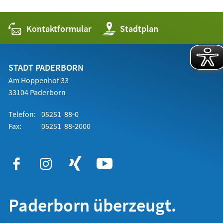
Kontaktformular
(Öffnet
Stadtplan
in
einem
neuen
Tab)
STADT PADERBORN
Am Hoppenhof 33
33104 Paderborn
Telefon:
05251 88-0
Fax:
05251 88-2000
Paderborn überzeugt.