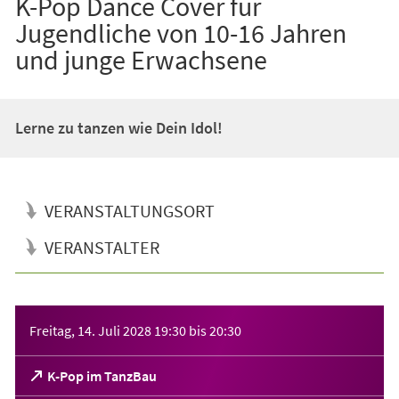
K-Pop Dance Cover für
Jugendliche von 10-16 Jahren
und junge Erwachsene
Lerne zu tanzen wie Dein Idol!
VERANSTALTUNGSORT
VERANSTALTER
Veranstaltungsinformationen
Freitag, 14. Juli 2028
19:30
bis
20:30
(Öffnet
K-Pop im TanzBau
in