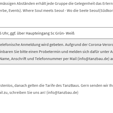
elmässigen Abständen erhält jede Gruppe die Gelegenheit das Erlern
be, Events). Where Soul meets Seoul - Wo die Seele Seoul(Südkorea
5 Uhr, ggf. über Haupteingang Sc Grün- Weiß
elefonische Anmeldung wird gebeten. Aufgrund der Corona-Vero
inbaren Sie bitte einen Probetermin und melden sich dafür unter 
Name, Anschrift und Telefonnummer per Mail (info@tanzbau.de) a
stenlos, danach gelten die Tarife des TanzBaus. Gern senden wir I
ail zu, schreiben Sie uns an! (info@tanzbau.de)