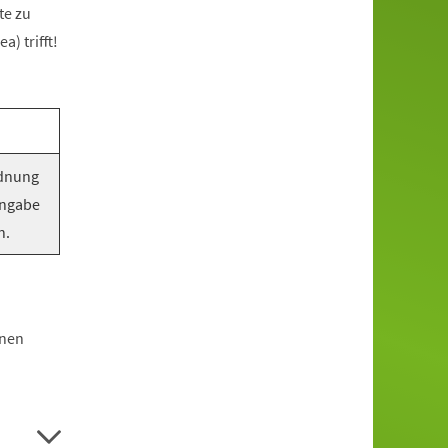
te zu
) trifft!
rdnung
Angabe
n.
hnen