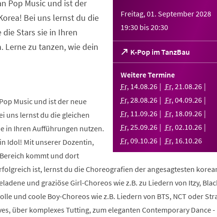
an Pop Music und ist der
Freitag, 01. September 2028
orea! Bei uns lernst du die
19:30
bis
20:30
 die Stars sie in Ihren
 Lerne zu tanzen, wie dein
(Öffnet
K-Pop im TanzBau
in
einem
Weitere Termine
neuen
Fr
,
14
.
08
.
26
Fr
,
21
.
08
.
26
Tab)
Fr
,
28
.
08
.
26
Fr
,
04
.
09
.
26
Pop Music und ist der neue
Fr
,
11
.
09
.
26
Fr
,
18
.
09
.
26
i uns lernst du die gleichen
Fr
,
25
.
09
.
26
Fr
,
02
.
10
.
26
sie in Ihren Aufführungen nutzen.
Fr
,
09
.
10
.
26
Fr
,
16
.
10
.
26
in Idol! Mit unserer Dozentin,
m Bereich kommt und dort
folgreich ist, lernst du die Choreografien der angesagtesten kore
geladene und graziöse Girl-Choreos wie z.B. zu Liedern von Itzy, Bla
volle und coole Boy-Choreos wie z.B. Liedern von BTS, NCT oder Stra
es, über komplexes Tutting, zum eleganten Contemporary Dance -