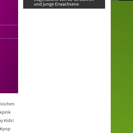
und junge Erwachsene
anischen
ckpink
y Kids!
 Kpop