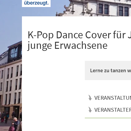
+
1
K-Pop Dance Cover für 
junge Erwachsene
Lerne zu tanzen wi
VERANSTALTU
VERANSTALTE