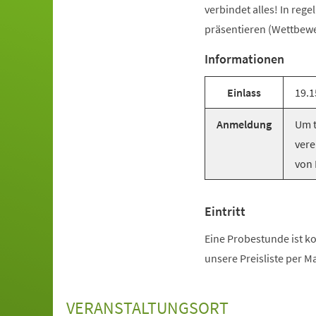
verbindet alles! In reg
präsentieren (Wettbewer
Informationen
Einlass
19.1
Anmeldung
Um t
vere
von 
Eintritt
Eine Probestunde ist ko
unsere Preisliste per M
VERANSTALTUNGSORT