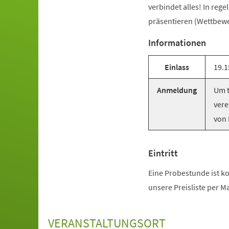
verbindet alles! In reg
präsentieren (Wettbewer
Informationen
Einlass
19.1
Anmeldung
Um t
vere
von 
Eintritt
Eine Probestunde ist ko
unsere Preisliste per M
VERANSTALTUNGSORT