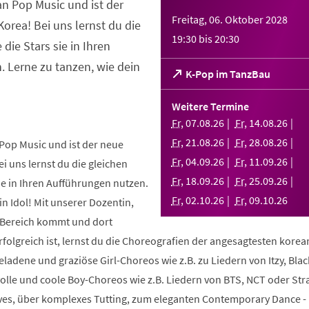
an Pop Music und ist der
Freitag, 06. Oktober 2028
orea! Bei uns lernst du die
19:30
bis
20:30
 die Stars sie in Ihren
 Lerne zu tanzen, wie dein
(Öffnet
K-Pop im TanzBau
in
einem
Weitere Termine
neuen
Fr
,
07
.
08
.
26
Fr
,
14
.
08
.
26
Tab)
Fr
,
21
.
08
.
26
Fr
,
28
.
08
.
26
Pop Music und ist der neue
Fr
,
04
.
09
.
26
Fr
,
11
.
09
.
26
i uns lernst du die gleichen
Fr
,
18
.
09
.
26
Fr
,
25
.
09
.
26
sie in Ihren Aufführungen nutzen.
Fr
,
02
.
10
.
26
Fr
,
09
.
10
.
26
in Idol! Mit unserer Dozentin,
m Bereich kommt und dort
folgreich ist, lernst du die Choreografien der angesagtesten kore
geladene und graziöse Girl-Choreos wie z.B. zu Liedern von Itzy, Bla
volle und coole Boy-Choreos wie z.B. Liedern von BTS, NCT oder Stra
es, über komplexes Tutting, zum eleganten Contemporary Dance -