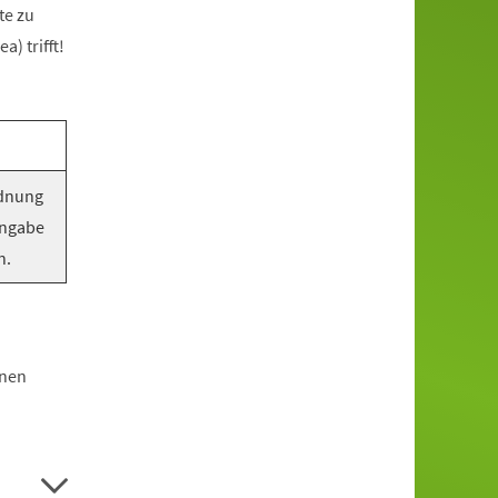
te zu
) trifft!
rdnung
Angabe
n.
hnen