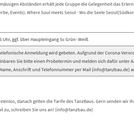
elmässigen Abständen erhält jede Gruppe die Gelegenheit das Erlern
be, Events). Where Soul meets Seoul - Wo die Seele Seoul(Südkorea
5 Uhr, ggf. über Haupteingang Sc Grün- Weiß
elefonische Anmeldung wird gebeten. Aufgrund der Corona-Vero
inbaren Sie bitte einen Probetermin und melden sich dafür unter 
Name, Anschrift und Telefonnummer per Mail (info@tanzbau.de) a
stenlos, danach gelten die Tarife des TanzBaus. Gern senden wir I
ail zu, schreiben Sie uns an! (info@tanzbau.de)