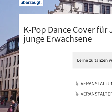
+
1
K-Pop Dance Cover für 
junge Erwachsene
Lerne zu tanzen wi
VERANSTALTU
VERANSTALTE