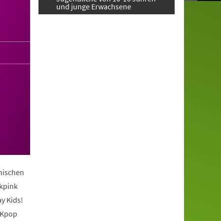
und junge Erwachsene
anischen
ckpink
y Kids!
 Kpop