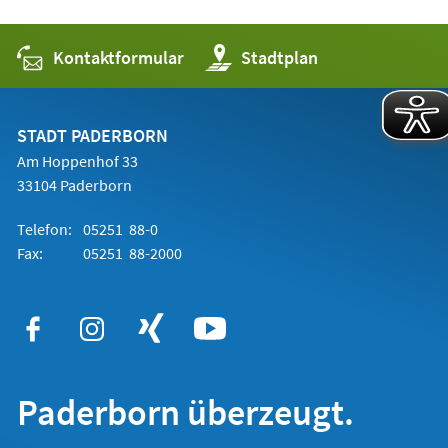
Kontaktformular
(Öffnet
Stadtplan
in
einem
neuen
Tab)
STADT PADERBORN
Am Hoppenhof 33
33104 Paderborn
Telefon:
05251 88-0
Fax:
05251 88-2000
Paderborn überzeugt.