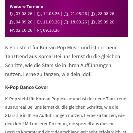
einem
Weitere Termine
neuen
Fr
,
07
.
08
.
26
Fr
,
14
.
08
.
26
Fr
,
21
.
08
.
26
Fr
,
28
.
08
.
26
Tab)
Fr
,
04
.
09
.
26
Fr
,
11
.
09
.
26
Fr
,
18
.
09
.
26
Fr
,
25
.
09
.
26
Fr
,
02
.
10
.
26
Fr
,
09
.
10
.
26
K-Pop steht für Korean Pop Music und ist der neue
Tanztrend aus Korea! Bei uns lernst du die gleichen
Schritte, wie die Stars sie in Ihren Aufführungen
nutzen. Lerne zu tanzen, wie dein Idol!
K-Pop Dance Cover
K-Pop steht für Korean Pop Music und ist der neue Tanztrend
aus Korea! Bei uns lernst du die gleichen Schritte, wie die
Stars sie in Ihren Aufführungen nutzen. Lerne zu tanzen, wie
dein Idol! Mit unserer Dozentin, die speziell aus diesem
Bereich kommt und dort deutschlandweit sehr erfolgreich ist,