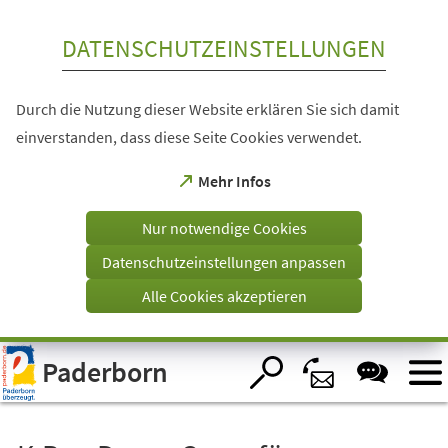
Inhalt anspringen
DATENSCHUTZEINSTELLUNGEN
Durch die Nutzung dieser Website erklären Sie sich damit
einverstanden, dass diese Seite Cookies verwendet.
(Öffnet
Mehr Infos
in
einem
Nur notwendige Cookies
neuen
Tab)
Datenschutzeinstellungen anpassen
Alle Cookies akzeptieren
Visuelle
Paderborn
Assistenzsoftware
öffnen.