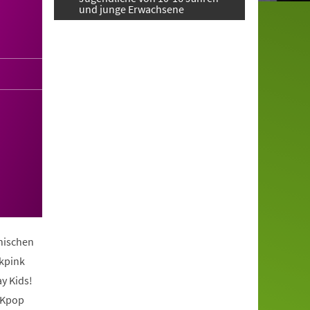
und junge Erwachsene
anischen
ckpink
y Kids!
 Kpop