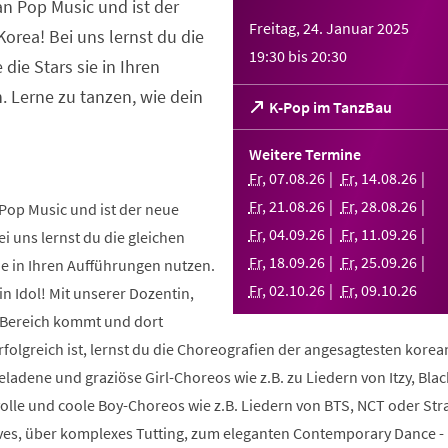
an Pop Music und ist der
Freitag, 24. Januar 2025
orea! Bei uns lernst du die
19:30
bis
20:30
 die Stars sie in Ihren
 Lerne zu tanzen, wie dein
(Öffnet
K-Pop im TanzBau
in
einem
Weitere Termine
neuen
Fr
,
07
.
08
.
26
Fr
,
14
.
08
.
26
Tab)
Fr
,
21
.
08
.
26
Fr
,
28
.
08
.
26
Pop Music und ist der neue
Fr
,
04
.
09
.
26
Fr
,
11
.
09
.
26
i uns lernst du die gleichen
Fr
,
18
.
09
.
26
Fr
,
25
.
09
.
26
sie in Ihren Aufführungen nutzen.
Fr
,
02
.
10
.
26
Fr
,
09
.
10
.
26
in Idol! Mit unserer Dozentin,
m Bereich kommt und dort
folgreich ist, lernst du die Choreografien der angesagtesten kore
geladene und graziöse Girl-Choreos wie z.B. zu Liedern von Itzy, Bla
volle und coole Boy-Choreos wie z.B. Liedern von BTS, NCT oder Stra
es, über komplexes Tutting, zum eleganten Contemporary Dance -