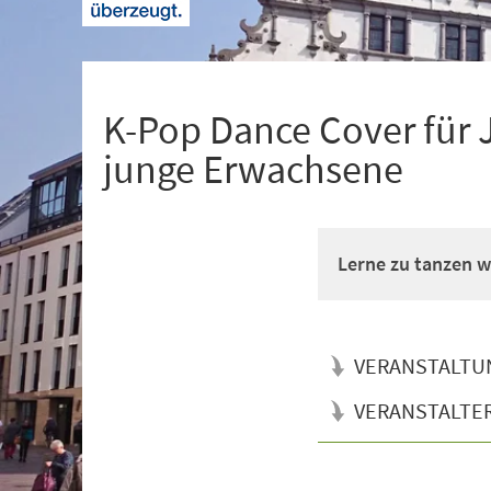
+
1
K-Pop Dance Cover für 
junge Erwachsene
Lerne zu tanzen wi
VERANSTALTU
VERANSTALTE