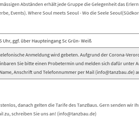
elmässigen Abständen erhält jede Gruppe die Gelegenheit das Erlern
be, Events). Where Soul meets Seoul - Wo die Seele Seoul(Südkorea
5 Uhr, ggf. über Haupteingang Sc Grün- Weiß
elefonische Anmeldung wird gebeten. Aufgrund der Corona-Vero
inbaren Sie bitte einen Probetermin und melden sich dafür unter 
Name, Anschrift und Telefonnummer per Mail (info@tanzbau.de) a
stenlos, danach gelten die Tarife des TanzBaus. Gern senden wir I
ail zu, schreiben Sie uns an! (info@tanzbau.de)