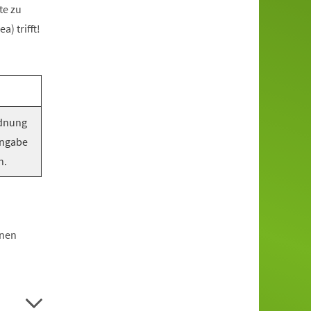
te zu
) trifft!
rdnung
Angabe
n.
hnen