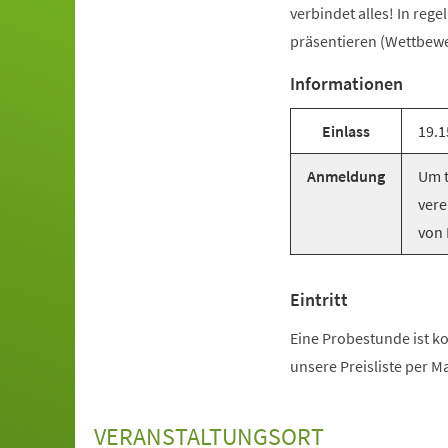
verbindet alles! In reg
präsentieren (Wettbewer
Informationen
Einlass
19.1
Anmeldung
Um t
vere
von 
Eintritt
Eine Probestunde ist ko
unsere Preisliste per M
VERANSTALTUNGSORT