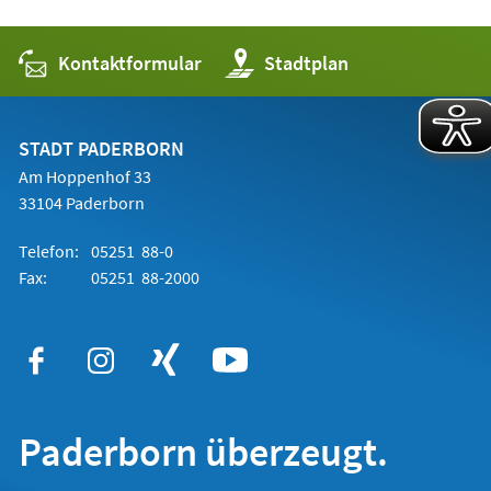
Kontaktformular
(Öffnet
Stadtplan
in
einem
neuen
Tab)
STADT PADERBORN
Am Hoppenhof 33
33104 Paderborn
Telefon:
05251 88-0
Fax:
05251 88-2000
Paderborn überzeugt.