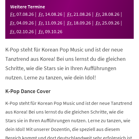
einem
Weitere Termine
neuen
Fr
,
07
.
08
.
26
Fr
,
14
.
08
.
26
Fr
,
21
.
08
.
26
Fr
,
28
.
08
.
26
Tab)
Fr
,
04
.
09
.
26
Fr
,
11
.
09
.
26
Fr
,
18
.
09
.
26
Fr
,
25
.
09
.
26
Fr
,
02
.
10
.
26
Fr
,
09
.
10
.
26
K-Pop steht für Korean Pop Music und ist der neue
Tanztrend aus Korea! Bei uns lernst du die gleichen
Schritte, wie die Stars sie in Ihren Aufführungen
nutzen. Lerne zu tanzen, wie dein Idol!
K-Pop Dance Cover
K-Pop steht für Korean Pop Music und ist der neue Tanztrend
aus Korea! Bei uns lernst du die gleichen Schritte, wie die
Stars sie in Ihren Aufführungen nutzen. Lerne zu tanzen, wie
dein Idol! Mit unserer Dozentin, die speziell aus diesem
Bereich kommt und dort deutschlandweit sehr erfolgreich ist,