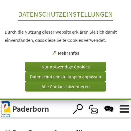
Inhalt anspringen
DATENSCHUTZEINSTELLUNGEN
Durch die Nutzung dieser Website erklären Sie sich damit
einverstanden, dass diese Seite Cookies verwendet.
(Öffnet
Mehr Infos
in
einem
Nur notwendige Cookies
neuen
Tab)
Datenschutzeinstellungen anpassen
Alle Cookies akzeptieren
Visuelle
Paderborn
Assistenzsoftware
öffnen.