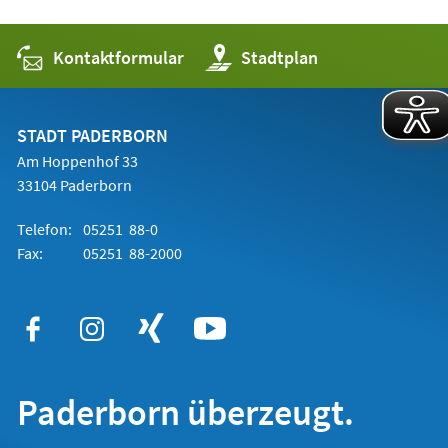
Kontaktformular
(Öffnet
Stadtplan
in
einem
neuen
Tab)
STADT PADERBORN
Am Hoppenhof 33
33104 Paderborn
Telefon:
05251 88-0
Fax:
05251 88-2000
Paderborn überzeugt.