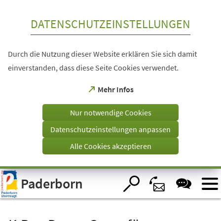
Inhalt anspringen
DATENSCHUTZEINSTELLUNGEN
Durch die Nutzung dieser Website erklären Sie sich damit
einverstanden, dass diese Seite Cookies verwendet.
(Öffnet
Mehr Infos
in
einem
Nur notwendige Cookies
neuen
Tab)
Datenschutzeinstellungen anpassen
Alle Cookies akzeptieren
Visuelle
Paderborn
Assistenzsoftware
öffnen.