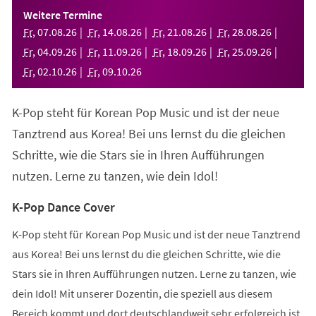
einem
Weitere Termine
neuen
Fr
,
07
.
08
.
26
Fr
,
14
.
08
.
26
Fr
,
21
.
08
.
26
Fr
,
28
.
08
.
26
Tab)
Fr
,
04
.
09
.
26
Fr
,
11
.
09
.
26
Fr
,
18
.
09
.
26
Fr
,
25
.
09
.
26
Fr
,
02
.
10
.
26
Fr
,
09
.
10
.
26
K-Pop steht für Korean Pop Music und ist der neue
Tanztrend aus Korea! Bei uns lernst du die gleichen
Schritte, wie die Stars sie in Ihren Aufführungen
nutzen. Lerne zu tanzen, wie dein Idol!
K-Pop Dance Cover
K-Pop steht für Korean Pop Music und ist der neue Tanztrend
aus Korea! Bei uns lernst du die gleichen Schritte, wie die
Stars sie in Ihren Aufführungen nutzen. Lerne zu tanzen, wie
dein Idol! Mit unserer Dozentin, die speziell aus diesem
Bereich kommt und dort deutschlandweit sehr erfolgreich ist,