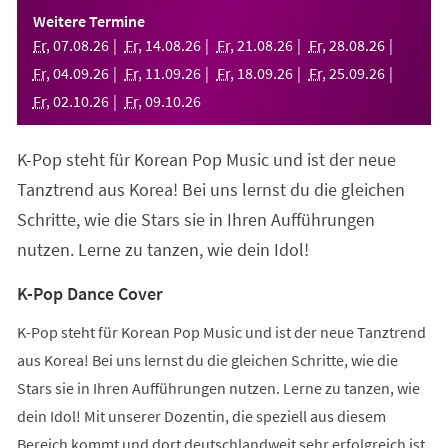
einem
Weitere Termine
neuen
Fr
,
07
.
08
.
26
Fr
,
14
.
08
.
26
Fr
,
21
.
08
.
26
Fr
,
28
.
08
.
26
Tab)
Fr
,
04
.
09
.
26
Fr
,
11
.
09
.
26
Fr
,
18
.
09
.
26
Fr
,
25
.
09
.
26
Fr
,
02
.
10
.
26
Fr
,
09
.
10
.
26
K-Pop steht für Korean Pop Music und ist der neue
Tanztrend aus Korea! Bei uns lernst du die gleichen
Schritte, wie die Stars sie in Ihren Aufführungen
nutzen. Lerne zu tanzen, wie dein Idol!
K-Pop Dance Cover
K-Pop steht für Korean Pop Music und ist der neue Tanztrend
aus Korea! Bei uns lernst du die gleichen Schritte, wie die
Stars sie in Ihren Aufführungen nutzen. Lerne zu tanzen, wie
dein Idol! Mit unserer Dozentin, die speziell aus diesem
Bereich kommt und dort deutschlandweit sehr erfolgreich ist,