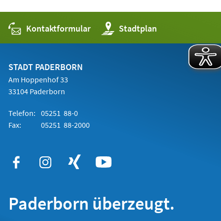
Kontaktformular
(Öffnet
Stadtplan
in
einem
neuen
Tab)
STADT PADERBORN
Am Hoppenhof 33
33104 Paderborn
Telefon:
05251 88-0
Fax:
05251 88-2000
Paderborn überzeugt.