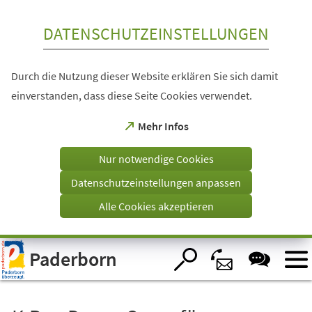
Inhalt anspringen
DATENSCHUTZEINSTELLUNGEN
Durch die Nutzung dieser Website erklären Sie sich damit
einverstanden, dass diese Seite Cookies verwendet.
(Öffnet
Mehr Infos
in
einem
Nur notwendige Cookies
neuen
Tab)
Datenschutzeinstellungen anpassen
Alle Cookies akzeptieren
Visuelle
Paderborn
Assistenzsoftware
öffnen.