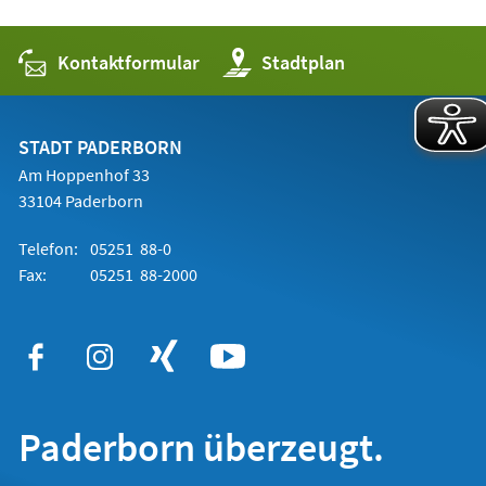
Kontaktformular
(Öffnet
Stadtplan
in
einem
neuen
Tab)
STADT PADERBORN
Am Hoppenhof 33
33104 Paderborn
Telefon:
05251 88-0
Fax:
05251 88-2000
Paderborn überzeugt.