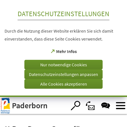
Inhalt anspringen
DATENSCHUTZEINSTELLUNGEN
Durch die Nutzung dieser Website erklären Sie sich damit
einverstanden, dass diese Seite Cookies verwendet.
(Öffnet
Mehr Infos
in
einem
Nur notwendige Cookies
neuen
Tab)
Datenschutzeinstellungen anpassen
Alle Cookies akzeptieren
Visuelle
Paderborn
Assistenzsoftware
öffnen.