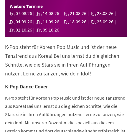
einem
Weitere Termine
neuen
Fr
,
07
.
08
.
26
Fr
,
14
.
08
.
26
Fr
,
21
.
08
.
26
Fr
,
28
.
08
.
26
Tab)
Fr
,
04
.
09
.
26
Fr
,
11
.
09
.
26
Fr
,
18
.
09
.
26
Fr
,
25
.
09
.
26
Fr
,
02
.
10
.
26
Fr
,
09
.
10
.
26
K-Pop steht für Korean Pop Music und ist der neue
Tanztrend aus Korea! Bei uns lernst du die gleichen
Schritte, wie die Stars sie in Ihren Aufführungen
nutzen. Lerne zu tanzen, wie dein Idol!
K-Pop Dance Cover
K-Pop steht für Korean Pop Music und ist der neue Tanztrend
aus Korea! Bei uns lernst du die gleichen Schritte, wie die
Stars sie in Ihren Aufführungen nutzen. Lerne zu tanzen, wie
dein Idol! Mit unserer Dozentin, die speziell aus diesem
Bereich kommt und dort deutschlandweit sehr erfolgreich ist,