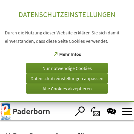
Inhalt anspringen
DATENSCHUTZEINSTELLUNGEN
Durch die Nutzung dieser Website erklären Sie sich damit
einverstanden, dass diese Seite Cookies verwendet.
(Öffnet
Mehr Infos
in
einem
Nur notwendige Cookies
neuen
Tab)
Datenschutzeinstellungen anpassen
Alle Cookies akzeptieren
Visuelle
Paderborn
Assistenzsoftware
öffnen.