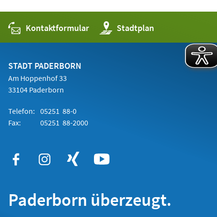
Kontaktformular
(Öffnet
Stadtplan
in
einem
neuen
Tab)
STADT PADERBORN
Am Hoppenhof 33
33104 Paderborn
Telefon:
05251 88-0
Fax:
05251 88-2000
Paderborn überzeugt.