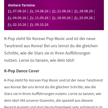
einem
Weitere Termine
neuen
Fr
,
07
.
08
.
26
Fr
,
14
.
08
.
26
Fr
,
21
.
08
.
26
Fr
,
28
.
08
.
26
Tab)
Fr
,
04
.
09
.
26
Fr
,
11
.
09
.
26
Fr
,
18
.
09
.
26
Fr
,
25
.
09
.
26
Fr
,
02
.
10
.
26
Fr
,
09
.
10
.
26
K-Pop steht für Korean Pop Music und ist der neue
Tanztrend aus Korea! Bei uns lernst du die gleichen
Schritte, wie die Stars sie in Ihren Aufführungen
nutzen. Lerne zu tanzen, wie dein Idol!
K-Pop Dance Cover
K-Pop steht für Korean Pop Music und ist der neue Tanztrend
aus Korea! Bei uns lernst du die gleichen Schritte, wie die
Stars sie in Ihren Aufführungen nutzen. Lerne zu tanzen, wie
dein Idol! Mit unserer Dozentin, die speziell aus diesem
Bereich kommt und dort deutschlandweit sehr erfolgreich ist,