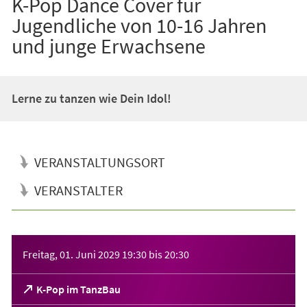
K-Pop Dance Cover für
Jugendliche von 10-16 Jahren
und junge Erwachsene
Lerne zu tanzen wie Dein Idol!
VERANSTALTUNGSORT
VERANSTALTER
Veranstaltungsinformationen
Freitag, 01. Juni 2029
19:30
bis
20:30
(Öffnet
K-Pop im TanzBau
in