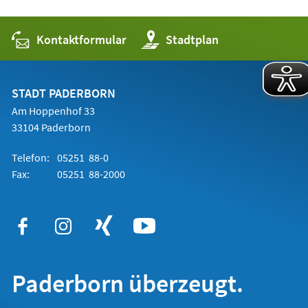
Kontaktformular
(Öffnet
Stadtplan
in
einem
neuen
Tab)
STADT PADERBORN
Am Hoppenhof 33
33104 Paderborn
Telefon:
05251 88-0
Fax:
05251 88-2000
Paderborn überzeugt.