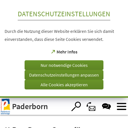
Inhalt anspringen
DATENSCHUTZEINSTELLUNGEN
Durch die Nutzung dieser Website erklären Sie sich damit
einverstanden, dass diese Seite Cookies verwendet.
(Öffnet
Mehr Infos
in
einem
Nur notwendige Cookies
neuen
Tab)
Datenschutzeinstellungen anpassen
Alle Cookies akzeptieren
Visuelle
Paderborn
Assistenzsoftware
öffnen.