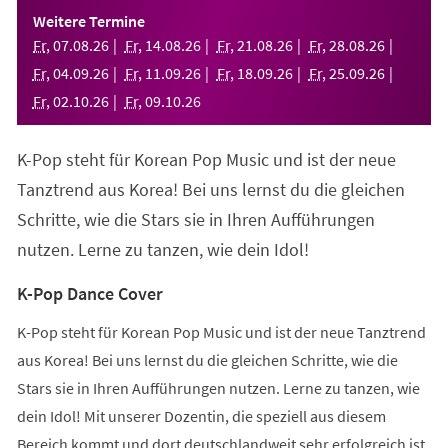
einem
Weitere Termine
neuen
Fr
,
07
.
08
.
26
Fr
,
14
.
08
.
26
Fr
,
21
.
08
.
26
Fr
,
28
.
08
.
26
Tab)
Fr
,
04
.
09
.
26
Fr
,
11
.
09
.
26
Fr
,
18
.
09
.
26
Fr
,
25
.
09
.
26
Fr
,
02
.
10
.
26
Fr
,
09
.
10
.
26
K-Pop steht für Korean Pop Music und ist der neue
Tanztrend aus Korea! Bei uns lernst du die gleichen
Schritte, wie die Stars sie in Ihren Aufführungen
nutzen. Lerne zu tanzen, wie dein Idol!
K-Pop Dance Cover
K-Pop steht für Korean Pop Music und ist der neue Tanztrend
aus Korea! Bei uns lernst du die gleichen Schritte, wie die
Stars sie in Ihren Aufführungen nutzen. Lerne zu tanzen, wie
dein Idol! Mit unserer Dozentin, die speziell aus diesem
Bereich kommt und dort deutschlandweit sehr erfolgreich ist,