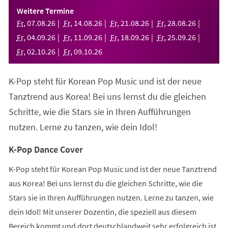
einem
Weitere Termine
neuen
Fr
,
07
.
08
.
26
Fr
,
14
.
08
.
26
Fr
,
21
.
08
.
26
Fr
,
28
.
08
.
26
Tab)
Fr
,
04
.
09
.
26
Fr
,
11
.
09
.
26
Fr
,
18
.
09
.
26
Fr
,
25
.
09
.
26
Fr
,
02
.
10
.
26
Fr
,
09
.
10
.
26
K-Pop steht für Korean Pop Music und ist der neue
Tanztrend aus Korea! Bei uns lernst du die gleichen
Schritte, wie die Stars sie in Ihren Aufführungen
nutzen. Lerne zu tanzen, wie dein Idol!
K-Pop Dance Cover
K-Pop steht für Korean Pop Music und ist der neue Tanztrend
aus Korea! Bei uns lernst du die gleichen Schritte, wie die
Stars sie in Ihren Aufführungen nutzen. Lerne zu tanzen, wie
dein Idol! Mit unserer Dozentin, die speziell aus diesem
Bereich kommt und dort deutschlandweit sehr erfolgreich ist,