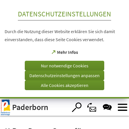
Inhalt anspringen
DATENSCHUTZEINSTELLUNGEN
Durch die Nutzung dieser Website erklären Sie sich damit
einverstanden, dass diese Seite Cookies verwendet.
(Öffnet
Mehr Infos
in
einem
Nur notwendige Cookies
neuen
Tab)
Datenschutzeinstellungen anpassen
Alle Cookies akzeptieren
Visuelle
Paderborn
Assistenzsoftware
öffnen.