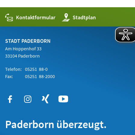
Kontaktformular
(Öffnet
Stadtplan
in
einem
neuen
Tab)
STADT PADERBORN
Am Hoppenhof 33
33104 Paderborn
Telefon:
05251 88-0
Fax:
05251 88-2000
Paderborn überzeugt.