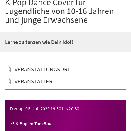
K-Pop Dance Cover für
Jugendliche von 10-16 Jahren
und junge Erwachsene
Lerne zu tanzen wie Dein Idol!
VERANSTALTUNGSORT
VERANSTALTER
Veranstaltungsinformationen
Freitag, 06. Juli 2029
19:30
bis
20:30
(Öffnet
K-Pop im TanzBau
in