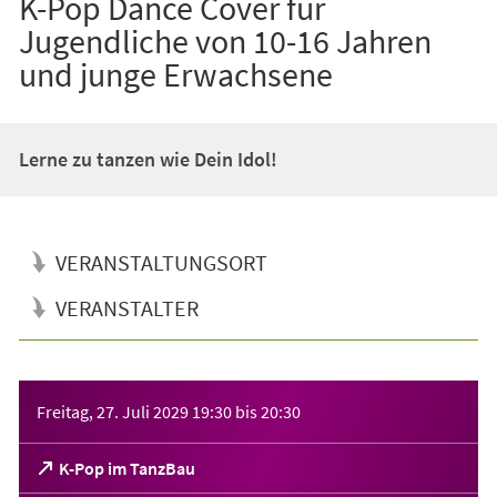
K-Pop Dance Cover für
Jugendliche von 10-16 Jahren
und junge Erwachsene
Lerne zu tanzen wie Dein Idol!
VERANSTALTUNGSORT
VERANSTALTER
Veranstaltungsinformationen
Freitag, 27. Juli 2029
19:30
bis
20:30
(Öffnet
K-Pop im TanzBau
in