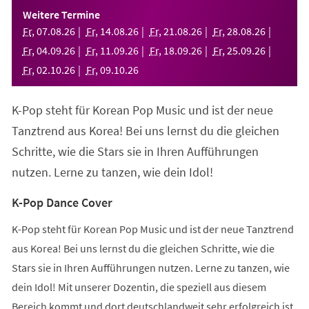
einem
Weitere Termine
neuen
Fr
,
07
.
08
.
26
Fr
,
14
.
08
.
26
Fr
,
21
.
08
.
26
Fr
,
28
.
08
.
26
Tab)
Fr
,
04
.
09
.
26
Fr
,
11
.
09
.
26
Fr
,
18
.
09
.
26
Fr
,
25
.
09
.
26
Fr
,
02
.
10
.
26
Fr
,
09
.
10
.
26
K-Pop steht für Korean Pop Music und ist der neue
Tanztrend aus Korea! Bei uns lernst du die gleichen
Schritte, wie die Stars sie in Ihren Aufführungen
nutzen. Lerne zu tanzen, wie dein Idol!
K-Pop Dance Cover
K-Pop steht für Korean Pop Music und ist der neue Tanztrend
aus Korea! Bei uns lernst du die gleichen Schritte, wie die
Stars sie in Ihren Aufführungen nutzen. Lerne zu tanzen, wie
dein Idol! Mit unserer Dozentin, die speziell aus diesem
Bereich kommt und dort deutschlandweit sehr erfolgreich ist,