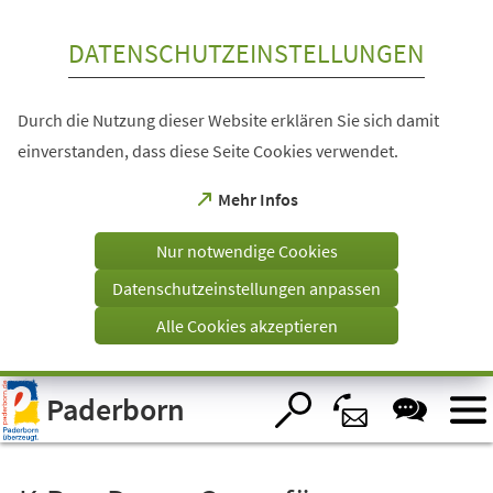
Inhalt anspringen
DATENSCHUTZEINSTELLUNGEN
Durch die Nutzung dieser Website erklären Sie sich damit
einverstanden, dass diese Seite Cookies verwendet.
(Öffnet
Mehr Infos
in
einem
Nur notwendige Cookies
neuen
Tab)
Datenschutzeinstellungen anpassen
Alle Cookies akzeptieren
Visuelle
Paderborn
Assistenzsoftware
öffnen.