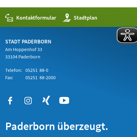
Kontaktformular
(Öffnet
Stadtplan
in
einem
neuen
Tab)
STADT PADERBORN
Am Hoppenhof 33
33104 Paderborn
Telefon:
05251 88-0
Fax:
05251 88-2000
Paderborn überzeugt.