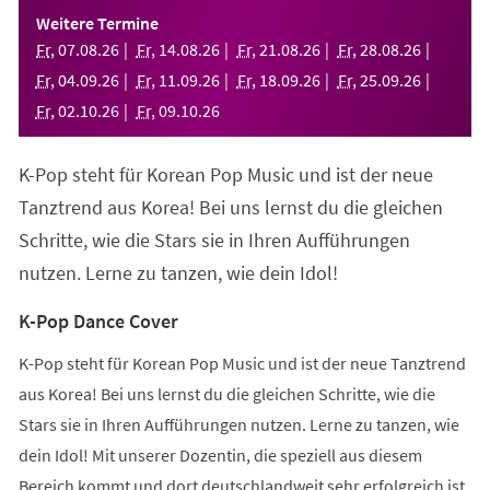
einem
Weitere Termine
neuen
Fr
,
07
.
08
.
26
Fr
,
14
.
08
.
26
Fr
,
21
.
08
.
26
Fr
,
28
.
08
.
26
Tab)
Fr
,
04
.
09
.
26
Fr
,
11
.
09
.
26
Fr
,
18
.
09
.
26
Fr
,
25
.
09
.
26
Fr
,
02
.
10
.
26
Fr
,
09
.
10
.
26
K-Pop steht für Korean Pop Music und ist der neue
Tanztrend aus Korea! Bei uns lernst du die gleichen
Schritte, wie die Stars sie in Ihren Aufführungen
nutzen. Lerne zu tanzen, wie dein Idol!
K-Pop Dance Cover
K-Pop steht für Korean Pop Music und ist der neue Tanztrend
aus Korea! Bei uns lernst du die gleichen Schritte, wie die
Stars sie in Ihren Aufführungen nutzen. Lerne zu tanzen, wie
dein Idol! Mit unserer Dozentin, die speziell aus diesem
Bereich kommt und dort deutschlandweit sehr erfolgreich ist,