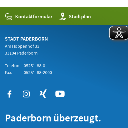
Kontaktformular
(Öffnet
Stadtplan
in
einem
neuen
Tab)
STADT PADERBORN
Am Hoppenhof 33
33104 Paderborn
Telefon:
05251 88-0
Fax:
05251 88-2000
Paderborn überzeugt.