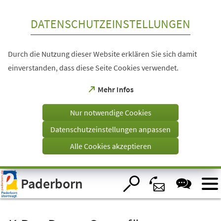
Inhalt anspringen
DATENSCHUTZEINSTELLUNGEN
Durch die Nutzung dieser Website erklären Sie sich damit
einverstanden, dass diese Seite Cookies verwendet.
(Öffnet
Mehr Infos
in
einem
Nur notwendige Cookies
neuen
Tab)
Datenschutzeinstellungen anpassen
Alle Cookies akzeptieren
Visuelle
Paderborn
Assistenzsoftware
öffnen.