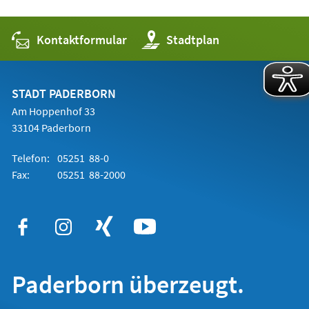
Kontaktformular
(Öffnet
Stadtplan
in
einem
neuen
Tab)
STADT PADERBORN
Am Hoppenhof 33
33104 Paderborn
Telefon:
05251 88-0
Fax:
05251 88-2000
Paderborn überzeugt.