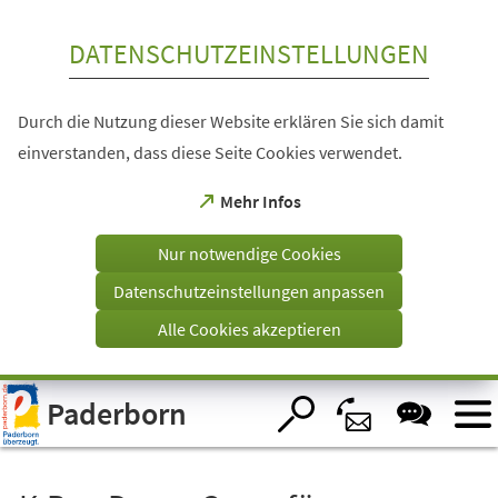
Inhalt anspringen
DATENSCHUTZEINSTELLUNGEN
Durch die Nutzung dieser Website erklären Sie sich damit
einverstanden, dass diese Seite Cookies verwendet.
(Öffnet
Mehr Infos
in
einem
Nur notwendige Cookies
neuen
Tab)
Datenschutzeinstellungen anpassen
Alle Cookies akzeptieren
Visuelle
Paderborn
Assistenzsoftware
öffnen.