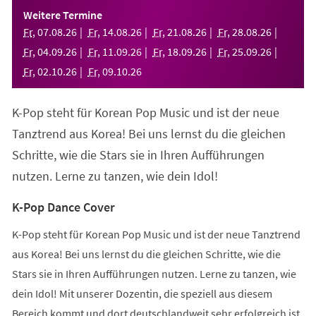
einem
Weitere Termine
neuen
Fr
,
07
.
08
.
26
Fr
,
14
.
08
.
26
Fr
,
21
.
08
.
26
Fr
,
28
.
08
.
26
Tab)
Fr
,
04
.
09
.
26
Fr
,
11
.
09
.
26
Fr
,
18
.
09
.
26
Fr
,
25
.
09
.
26
Fr
,
02
.
10
.
26
Fr
,
09
.
10
.
26
K-Pop steht für Korean Pop Music und ist der neue
Tanztrend aus Korea! Bei uns lernst du die gleichen
Schritte, wie die Stars sie in Ihren Aufführungen
nutzen. Lerne zu tanzen, wie dein Idol!
K-Pop Dance Cover
K-Pop steht für Korean Pop Music und ist der neue Tanztrend
aus Korea! Bei uns lernst du die gleichen Schritte, wie die
Stars sie in Ihren Aufführungen nutzen. Lerne zu tanzen, wie
dein Idol! Mit unserer Dozentin, die speziell aus diesem
Bereich kommt und dort deutschlandweit sehr erfolgreich ist,