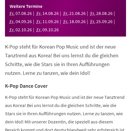
einem
Weitere Termine
neuen
Fr
,
07
.
08
.
26
Fr
,
14
.
08
.
26
Fr
,
21
.
08
.
26
Fr
,
28
.
08
.
26
Tab)
Fr
,
04
.
09
.
26
Fr
,
11
.
09
.
26
Fr
,
18
.
09
.
26
Fr
,
25
.
09
.
26
Fr
,
02
.
10
.
26
Fr
,
09
.
10
.
26
K-Pop steht für Korean Pop Music und ist der neue
Tanztrend aus Korea! Bei uns lernst du die gleichen
Schritte, wie die Stars sie in Ihren Aufführungen
nutzen. Lerne zu tanzen, wie dein Idol!
K-Pop Dance Cover
K-Pop steht für Korean Pop Music und ist der neue Tanztrend
aus Korea! Bei uns lernst du die gleichen Schritte, wie die
Stars sie in Ihren Aufführungen nutzen. Lerne zu tanzen, wie
dein Idol! Mit unserer Dozentin, die speziell aus diesem
Bereich kommt und dort deutschlandweit sehr erfolgreich ist,