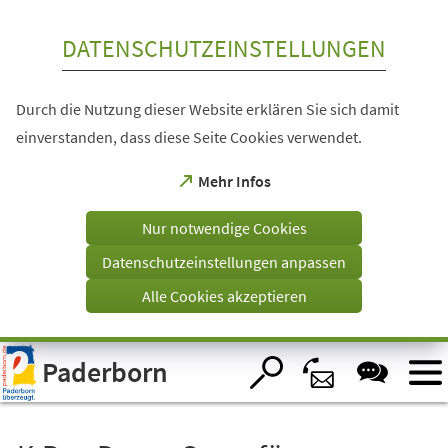
Inhalt anspringen
DATENSCHUTZEINSTELLUNGEN
Durch die Nutzung dieser Website erklären Sie sich damit
einverstanden, dass diese Seite Cookies verwendet.
(Öffnet
Mehr Infos
in
einem
Nur notwendige Cookies
neuen
Tab)
Datenschutzeinstellungen anpassen
Alle Cookies akzeptieren
Visuelle
Paderborn
Assistenzsoftware
öffnen.