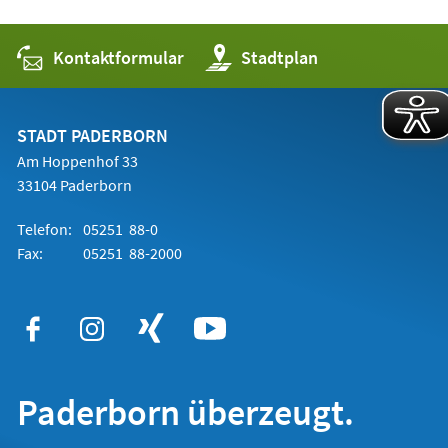
Kontaktformular
(Öffnet
Stadtplan
in
einem
neuen
Tab)
STADT PADERBORN
Am Hoppenhof 33
33104 Paderborn
Telefon:
05251 88-0
Fax:
05251 88-2000
Paderborn überzeugt.